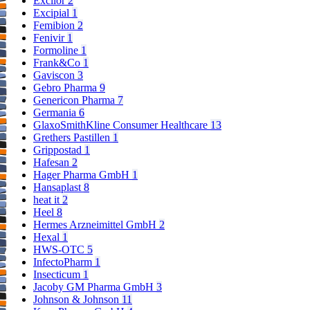
Excilor
2
Excipial
1
Femibion
2
Fenivir
1
Formoline
1
Frank&Co
1
Gaviscon
3
Gebro Pharma
9
Genericon Pharma
7
Germania
6
GlaxoSmithKline Consumer Healthcare
13
Grethers Pastillen
1
Grippostad
1
Hafesan
2
Hager Pharma GmbH
1
Hansaplast
8
heat it
2
Heel
8
Hermes Arzneimittel GmbH
2
Hexal
1
HWS-OTC
5
InfectoPharm
1
Insecticum
1
Jacoby GM Pharma GmbH
3
Johnson & Johnson
11