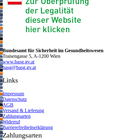
Bundesamt für Sicherheit im Gesundheitswesen
Traisengasse 5, A-1200 Wien
www.basg.gv.at
ta.vg.gsab@gsab
Links
Impressum
Datenschutz
AGB
Versand & Lieferung
Zahlungsarten
Widerruf
Barrierefreiheitserklärung
Zahlungsarten