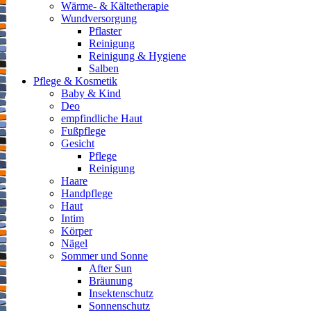
Wärme- & Kältetherapie
Wundversorgung
Pflaster
Reinigung
Reinigung & Hygiene
Salben
Pflege & Kosmetik
Baby & Kind
Deo
empfindliche Haut
Fußpflege
Gesicht
Pflege
Reinigung
Haare
Handpflege
Haut
Intim
Körper
Nägel
Sommer und Sonne
After Sun
Bräunung
Insektenschutz
Sonnenschutz