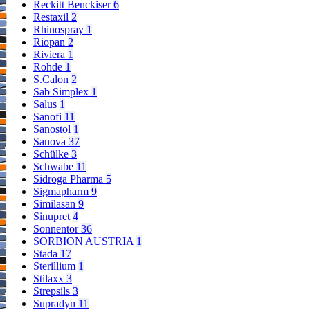
Reckitt Benckiser
6
Restaxil
2
Rhinospray
1
Riopan
2
Riviera
1
Rohde
1
S.Calon
2
Sab Simplex
1
Salus
1
Sanofi
11
Sanostol
1
Sanova
37
Schülke
3
Schwabe
11
Sidroga Pharma
5
Sigmapharm
9
Similasan
9
Sinupret
4
Sonnentor
36
SORBION AUSTRIA
1
Stada
17
Sterillium
1
Stilaxx
3
Strepsils
3
Supradyn
11