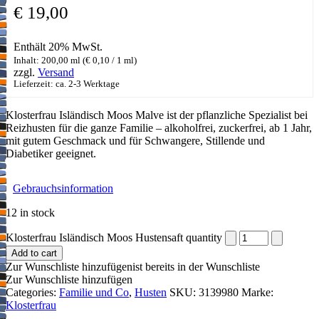
€
19,00
Enthält 20% MwSt.
Inhalt: 200,00 ml (
€
0,10
/ 1 ml)
zzgl.
Versand
Lieferzeit: ca. 2-3 Werktage
Klosterfrau Isländisch Moos Malve ist der pflanzliche Spezialist bei
Reizhusten für die ganze Familie – alkoholfrei, zuckerfrei, ab 1 Jahr,
mit gutem Geschmack und für Schwangere, Stillende und
Diabetiker geeignet.
Gebrauchsinformation
12 in stock
Klosterfrau Isländisch Moos Hustensaft quantity
Add to cart
Zur Wunschliste hinzufügen
ist bereits in der Wunschliste
Zur Wunschliste hinzufügen
Categories:
Familie und Co
,
Husten
SKU:
3139980
Marke:
Klosterfrau