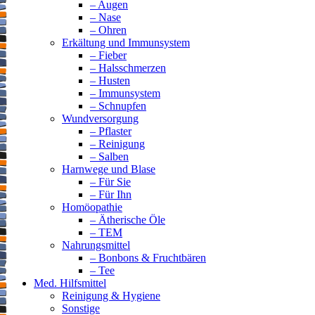
– Augen
– Nase
– Ohren
Erkältung und Immunsystem
– Fieber
– Halsschmerzen
– Husten
– Immunsystem
– Schnupfen
Wundversorgung
– Pflaster
– Reinigung
– Salben
Harnwege und Blase
– Für Sie
– Für Ihn
Homöopathie
– Ätherische Öle
– TEM
Nahrungsmittel
– Bonbons & Fruchtbären
– Tee
Med. Hilfsmittel
Reinigung & Hygiene
Sonstige