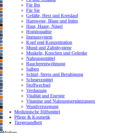
Für Ihn
Für Sie
Gefäße, Herz und Kreislauf
Harnwege, Blase und Intim
Haut, Haare, Nägel
Homöopathie
Immunsystem
Kopf und Konzentration
Mund und Zahnhygiene
Muskeln, Knochen und Gelenke
Nahrungsmittel
Raucherentwöhnung
Salben
Schlaf, Stress und Beruhigung
Schmerzmittel
Stoffwechsel
Verdauung
Vitalität und Energie
Vitamine und Nahrungsergänzungen
Wundversorgung
Medizinische Hilfsmittel
Pflege & Kosmetik
Tiergesundheit
Marken