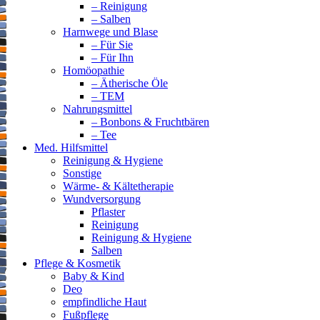
– Reinigung
– Salben
Harnwege und Blase
– Für Sie
– Für Ihn
Homöopathie
– Ätherische Öle
– TEM
Nahrungsmittel
– Bonbons & Fruchtbären
– Tee
Med. Hilfsmittel
Reinigung & Hygiene
Sonstige
Wärme- & Kältetherapie
Wundversorgung
Pflaster
Reinigung
Reinigung & Hygiene
Salben
Pflege & Kosmetik
Baby & Kind
Deo
empfindliche Haut
Fußpflege