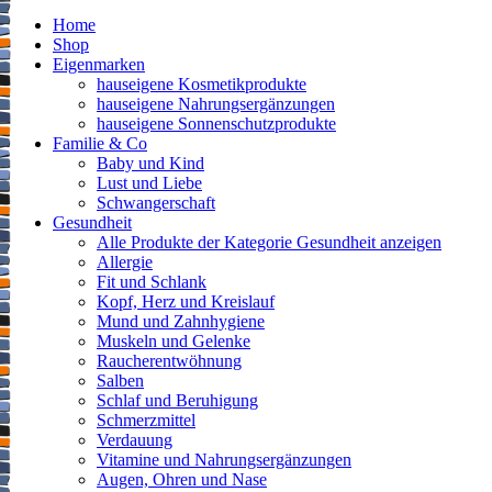
Home
Shop
Eigenmarken
hauseigene Kosmetikprodukte
hauseigene Nahrungsergänzungen
hauseigene Sonnenschutzprodukte
Familie & Co
Baby und Kind
Lust und Liebe
Schwangerschaft
Gesundheit
Alle Produkte der Kategorie Gesundheit anzeigen
Allergie
Fit und Schlank
Kopf, Herz und Kreislauf
Mund und Zahnhygiene
Muskeln und Gelenke
Raucherentwöhnung
Salben
Schlaf und Beruhigung
Schmerzmittel
Verdauung
Vitamine und Nahrungsergänzungen
Augen, Ohren und Nase