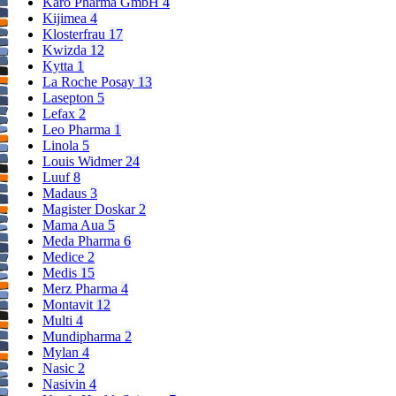
Karo Pharma GmbH
4
Kijimea
4
Klosterfrau
17
Kwizda
12
Kytta
1
La Roche Posay
13
Lasepton
5
Lefax
2
Leo Pharma
1
Linola
5
Louis Widmer
24
Luuf
8
Madaus
3
Magister Doskar
2
Mama Aua
5
Meda Pharma
6
Medice
2
Medis
15
Merz Pharma
4
Montavit
12
Multi
4
Mundipharma
2
Mylan
4
Nasic
2
Nasivin
4