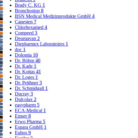
Brady C. KG
1
Bronchostop
8
BSN Medical Medizinprodukte GmbH
4
Canesten
7
Chlorhexamed
4
Compeed
3
Deumavan
2
Diepharmex Laboratoires
1
doc
1
Dolomia
10
Dr. Böhm
40
Dr. Kade
1
Dr. Kottas
41
Dr. Loges
1
Dr. Peithner
3
Dr. Schmidgall
1
Ducray
3
Dulcolax
2
easypharm
5
ECA-Medical
1
Emser
8
Erwo Pharma
5
Espara GmbH
1
Eubos
9