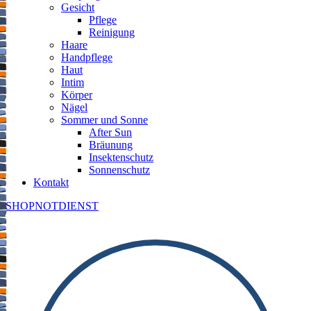
Gesicht
Pflege
Reinigung
Haare
Handpflege
Haut
Intim
Körper
Nägel
Sommer und Sonne
After Sun
Bräunung
Insektenschutz
Sonnenschutz
Kontakt
SHOP
NOTDIENST