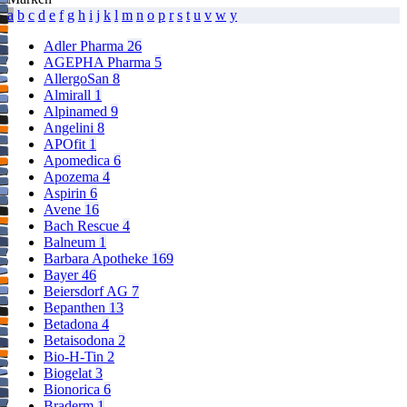
a
b
c
d
e
f
g
h
i
j
k
l
m
n
o
p
r
s
t
u
v
w
y
Adler Pharma
26
AGEPHA Pharma
5
AllergoSan
8
Almirall
1
Alpinamed
9
Angelini
8
APOfit
1
Apomedica
6
Apozema
4
Aspirin
6
Avene
16
Bach Rescue
4
Balneum
1
Barbara Apotheke
169
Bayer
46
Beiersdorf AG
7
Bepanthen
13
Betadona
4
Betaisodona
2
Bio-H-Tin
2
Biogelat
3
Bionorica
6
Braderm
1