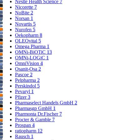
Nestle Health Science
7
Nicorette
7
NoBite
2
Norsan
1
Novartis
5
Nurofen
5
Oekopharm
8
OLEOvital
5
Omega Pharma
1
OMNi-BiOTiC
13
OMNi-LOGiC
1
OmniVision
4
Osanit-Osa
2
Pascoe
2
Pelpharma
2
Perskindol
5
Pevaryl
1
Pfizer
3
Pharmaselect Handels GmbH
2
Pharmasgp GmbH
1
Pharmonta Dr.Fischer
7
Procter & Gamble
7
Prospan
4
ratiopharm
12
Rausch
1