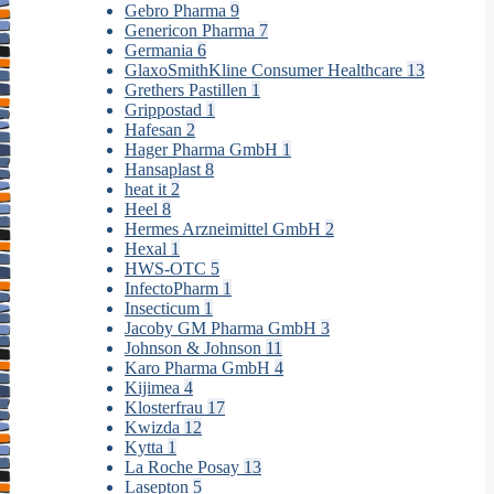
Gebro Pharma
9
Genericon Pharma
7
Germania
6
GlaxoSmithKline Consumer Healthcare
13
Grethers Pastillen
1
Grippostad
1
Hafesan
2
Hager Pharma GmbH
1
Hansaplast
8
heat it
2
Heel
8
Hermes Arzneimittel GmbH
2
Hexal
1
HWS-OTC
5
InfectoPharm
1
Insecticum
1
Jacoby GM Pharma GmbH
3
Johnson & Johnson
11
Karo Pharma GmbH
4
Kijimea
4
Klosterfrau
17
Kwizda
12
Kytta
1
La Roche Posay
13
Lasepton
5