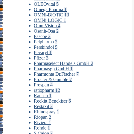
OLEOvital
5
Omega Pharma
1
OMNi-BiOTiC
13
OMNi-LOGiC
1
OmniVision
4
Osanit-Osa
2
Pascoe
2
Pelpharma
2
Perskindol
5
Pevaryl
1
Pfizer
3
Pharmaselect Handels GmbH
2
Pharmasgp GmbH
1
Pharmonta Dr.Fischer
7
Procter & Gamble
7
Prospan
4
ratiopharm
12
Rausch
1
Reckitt Benckiser
6
Restaxil
2
Rhinospray
1
Riopan
2
Riviera
1
Rohde
1
S.Calon
2