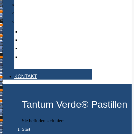
Körper
Nägel
Sommer und Sonne
After Sun
Bräunung
Insektenschutz
Sonnenschutz
KONTAKT
Tantum Verde® Pastillen
Sie befinden sich hier:
Start