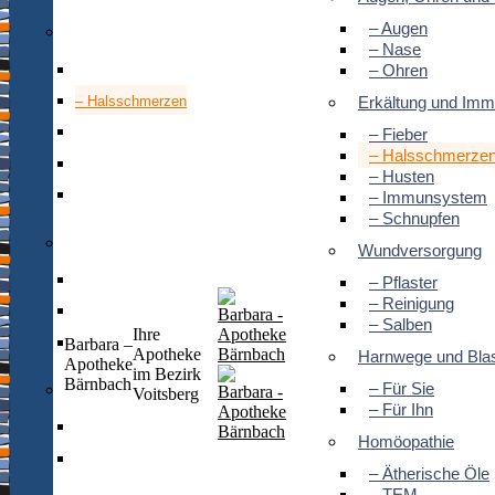
– Augen
Erkältung und Immunsystem
– Nase
– Ohren
– Fieber
– Halsschmerzen
Erkältung und Im
– Husten
– Fieber
– Halsschmerze
– Immunsystem
– Husten
– Schnupfen
– Immunsystem
– Schnupfen
Wundversorgung
Wundversorgung
– Pflaster
– Pflaster
– Reinigung
– Reinigung
– Salben
Ihre
Barbara –
– Salben
Apotheke
Harnwege und Bla
Apotheke
im Bezirk
Bärnbach
– Für Sie
Harnwege und Blase
Voitsberg
– Für Ihn
– Für Sie
Homöopathie
– Für Ihn
– Ätherische Öle
– TEM