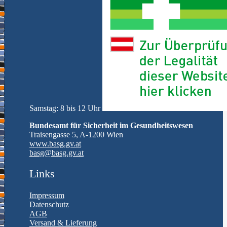
Samstag: 8 bis 12 Uhr
Bundesamt für Sicherheit im Gesundheitswesen
Traisengasse 5, A-1200 Wien
www.basg.gv.at
ta.vg.gsab@gsab
Links
Impressum
Datenschutz
AGB
Versand & Lieferung