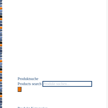
Wirkstoff: Benzydaminhydrochlorid
Zur symptomatischen lokalen Behandlung von Schmerzen 
Minz-/Zitronengeschmack: Enthält Isomalt, Aspartam, Bu
Wichtige Hinweise:
Zugelassenes Arzneimittel: Zu Risiken und Nebenwirkungen
Additional information
Orange-Honig, Lemon, Minze
Geschmack:
Produktsuche
Products search