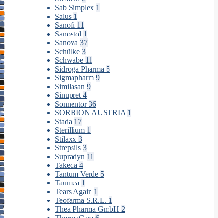
Sab Simplex
1
Salus
1
Sanofi
11
Sanostol
1
Sanova
37
Schülke
3
Schwabe
11
Sidroga Pharma
5
Sigmapharm
9
Similasan
9
Sinupret
4
Sonnentor
36
SORBION AUSTRIA
1
Stada
17
Sterillium
1
Stilaxx
3
Strepsils
3
Supradyn
11
Takeda
4
Tantum Verde
5
Taumea
1
Tears Again
1
Teofarma S.R.L.
1
Thea Pharma GmbH
2
ThermaCare
6