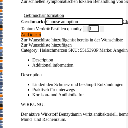
Zur schnellen symptomatischen lokalen Behandlung von 
Gebrauchsinformation
Geschmack:
Cl
Tantum Verde® Pastillen quantity
Add to cart
Zur Wunschliste hinzufügen
ist bereits in der Wunschliste
Zur Wunschliste hinzufügen
Category:
Halsschmerzen
SKU:
5515393P
Marke:
Angelin
Description
Additional information
Description
Lindert den Schmerz und bekämpft Entzündungen
Praktisch für unterwegs
Kortison- und Antibiotikafrei
WIRKUNG:
Der aktive Wirkstoff Benzydamin wirkt antibakteriell, h
Mund- und Rachenraum.