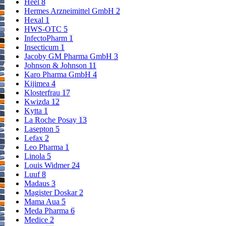
Heel
8
Hermes Arzneimittel GmbH
2
Hexal
1
HWS-OTC
5
InfectoPharm
1
Insecticum
1
Jacoby GM Pharma GmbH
3
Johnson & Johnson
11
Karo Pharma GmbH
4
Kijimea
4
Klosterfrau
17
Kwizda
12
Kytta
1
La Roche Posay
13
Lasepton
5
Lefax
2
Leo Pharma
1
Linola
5
Louis Widmer
24
Luuf
8
Madaus
3
Magister Doskar
2
Mama Aua
5
Meda Pharma
6
Medice
2