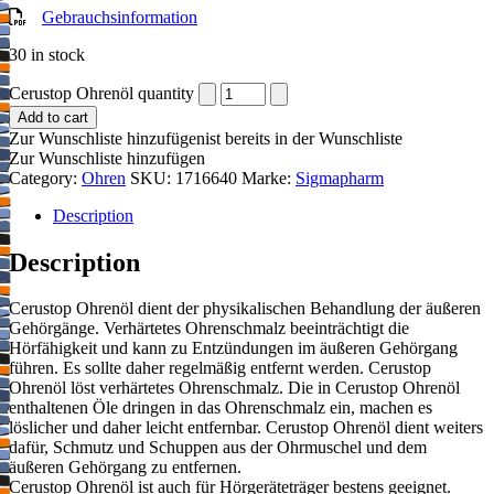
Gebrauchsinformation
30 in stock
Cerustop Ohrenöl quantity
Add to cart
Zur Wunschliste hinzufügen
ist bereits in der Wunschliste
Zur Wunschliste hinzufügen
Category:
Ohren
SKU:
1716640
Marke:
Sigmapharm
Description
Description
Cerustop Ohrenöl dient der physikalischen Behandlung der äußeren
Gehörgänge. Verhärtetes Ohrenschmalz beeinträchtigt die
Hörfähigkeit und kann zu Entzündungen im äußeren Gehörgang
führen. Es sollte daher regelmäßig entfernt werden. Cerustop
Ohrenöl löst verhärtetes Ohrenschmalz. Die in Cerustop Ohrenöl
enthaltenen Öle dringen in das Ohrenschmalz ein, machen es
löslicher und daher leicht entfernbar. Cerustop Ohrenöl dient weiters
dafür, Schmutz und Schuppen aus der Ohrmuschel und dem
äußeren Gehörgang zu entfernen.
Cerustop Ohrenöl ist auch für Hörgeräteträger bestens geeignet.