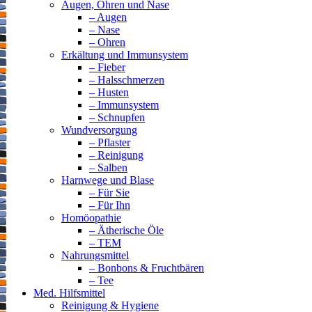
Augen, Ohren und Nase
– Augen
– Nase
– Ohren
Erkältung und Immunsystem
– Fieber
– Halsschmerzen
– Husten
– Immunsystem
– Schnupfen
Wundversorgung
– Pflaster
– Reinigung
– Salben
Harnwege und Blase
– Für Sie
– Für Ihn
Homöopathie
– Ätherische Öle
– TEM
Nahrungsmittel
– Bonbons & Fruchtbären
– Tee
Med. Hilfsmittel
Reinigung & Hygiene