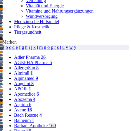
Verdauung
Vitalität und Energie
Vitamine und Nahrungsergänzungen
Wundversorgung
Medizinische Hilfsmittel
Pflege & Kosmetik
Tiergesundheit
Marken
a
b
c
d
e
f
g
h
i
j
k
l
m
n
o
p
r
s
t
u
v
w
y
Adler Pharma
26
AGEPHA Pharma
5
AllergoSan
8
Almirall
1
Alpinamed
9
Angelini
8
APOfit
1
Apomedica
6
Apozema
4
Aspirin
6
Avene
16
Bach Rescue
4
Balneum
1
Barbara Apotheke
169
Bayer
46