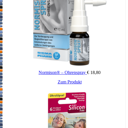
Cerustop Ohrenöl soll nicht bei entündetem Gehörgang und nicht
bei perforiertem Trommelfell angewendet werden.
Cerustop Ohrenöl ist kein Arzneimittel. Bei Ohrenschmerzen oder
stark haftenden Ohrenschmalzpfropfen sollte unbedingt ärztliche
Hilfe in Anspruch genommen werden.
Nach dem ersten Öffnen nicht länger als 8 Wochen verwenden.
Normison® – Ohrenspray
€
18,80
Zum Produkt