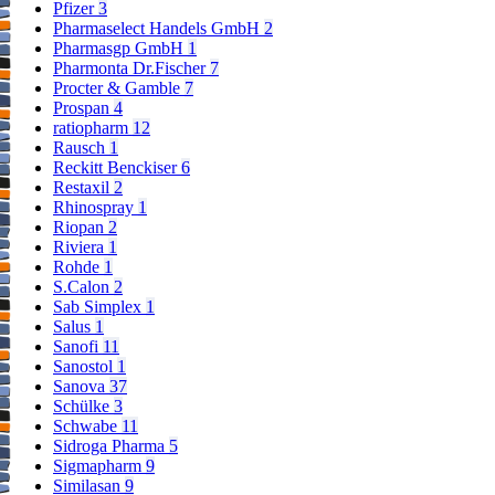
Pfizer
3
Pharmaselect Handels GmbH
2
Pharmasgp GmbH
1
Pharmonta Dr.Fischer
7
Procter & Gamble
7
Prospan
4
ratiopharm
12
Rausch
1
Reckitt Benckiser
6
Restaxil
2
Rhinospray
1
Riopan
2
Riviera
1
Rohde
1
S.Calon
2
Sab Simplex
1
Salus
1
Sanofi
11
Sanostol
1
Sanova
37
Schülke
3
Schwabe
11
Sidroga Pharma
5
Sigmapharm
9
Similasan
9