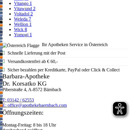
Vitango
1
Vitawund
2
Voltadol
2
Weleda
7
Wellion
1
Wick
8
Yomogi
1
Ihr Apotheken Service in Österreich
Schnelle Lieferung mit der Post
Versandkostenfrei ab € 60,-
Sicher bezahlen per Kreditkarte, PayPal oder Click & Collect
Barbara-Apotheke
Dr. Korsatko KG
Piberstraße 4, A-8572 Bärnbach
T: 03142 / 62553
E:
moc.hcabnreabekehtopa@eciffo
Öffnungszeiten:
Montag-Freitag: 8 bis 18 Uhr