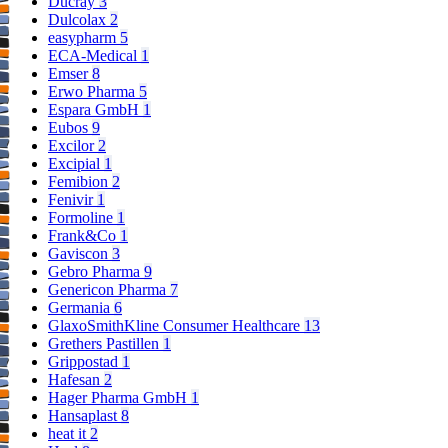
Ducray
3
Dulcolax
2
easypharm
5
ECA-Medical
1
Emser
8
Erwo Pharma
5
Espara GmbH
1
Eubos
9
Excilor
2
Excipial
1
Femibion
2
Fenivir
1
Formoline
1
Frank&Co
1
Gaviscon
3
Gebro Pharma
9
Genericon Pharma
7
Germania
6
GlaxoSmithKline Consumer Healthcare
13
Grethers Pastillen
1
Grippostad
1
Hafesan
2
Hager Pharma GmbH
1
Hansaplast
8
heat it
2