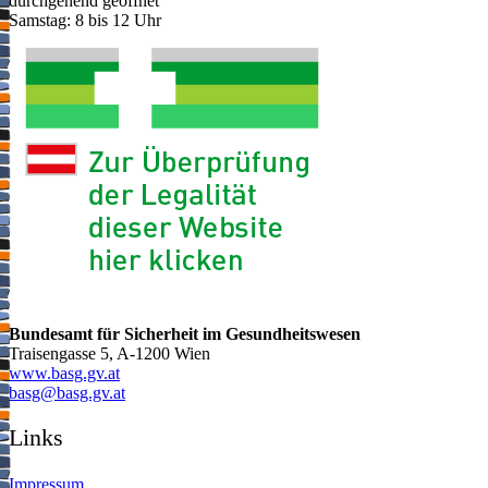
durchgehend geöffnet
Samstag: 8 bis 12 Uhr
Bundesamt für Sicherheit im Gesundheitswesen
Traisengasse 5, A-1200 Wien
www.basg.gv.at
ta.vg.gsab@gsab
Links
Impressum