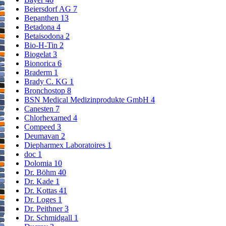
Beiersdorf AG
7
Bepanthen
13
Betadona
4
Betaisodona
2
Bio-H-Tin
2
Biogelat
3
Bionorica
6
Braderm
1
Brady C. KG
1
Bronchostop
8
BSN Medical Medizinprodukte GmbH
4
Canesten
7
Chlorhexamed
4
Compeed
3
Deumavan
2
Diepharmex Laboratoires
1
doc
1
Dolomia
10
Dr. Böhm
40
Dr. Kade
1
Dr. Kottas
41
Dr. Loges
1
Dr. Peithner
3
Dr. Schmidgall
1