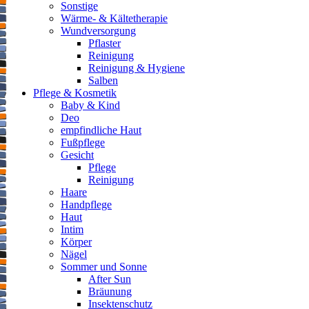
Sonstige
Wärme- & Kältetherapie
Wundversorgung
Pflaster
Reinigung
Reinigung & Hygiene
Salben
Pflege & Kosmetik
Baby & Kind
Deo
empfindliche Haut
Fußpflege
Gesicht
Pflege
Reinigung
Haare
Handpflege
Haut
Intim
Körper
Nägel
Sommer und Sonne
After Sun
Bräunung
Insektenschutz