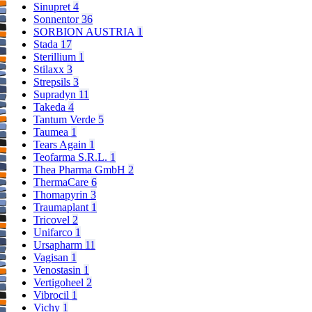
Sinupret
4
Sonnentor
36
SORBION AUSTRIA
1
Stada
17
Sterillium
1
Stilaxx
3
Strepsils
3
Supradyn
11
Takeda
4
Tantum Verde
5
Taumea
1
Tears Again
1
Teofarma S.R.L.
1
Thea Pharma GmbH
2
ThermaCare
6
Thomapyrin
3
Traumaplant
1
Tricovel
2
Unifarco
1
Ursapharm
11
Vagisan
1
Venostasin
1
Vertigoheel
2
Vibrocil
1
Vichy
1