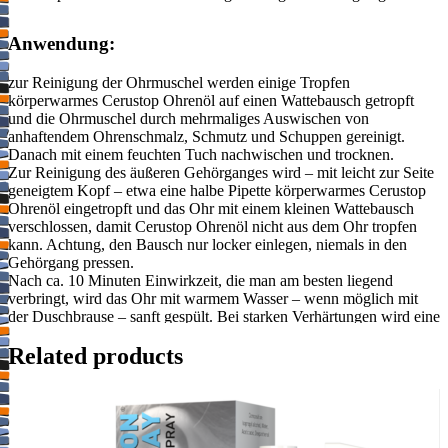
Anwendung:
zur Reinigung der Ohrmuschel werden einige Tropfen
körperwarmes Cerustop Ohrenöl auf einen Wattebausch getropft
und die Ohrmuschel durch mehrmaliges Auswischen von
anhaftendem Ohrenschmalz, Schmutz und Schuppen gereinigt.
Danach mit einem feuchten Tuch nachwischen und trocknen.
Zur Reinigung des äußeren Gehörganges wird – mit leicht zur Seite
geneigtem Kopf – etwa eine halbe Pipette körperwarmes Cerustop
Ohrenöl eingetropft und das Ohr mit einem kleinen Wattebausch
verschlossen, damit Cerustop Ohrenöl nicht aus dem Ohr tropfen
kann. Achtung, den Bausch nur locker einlegen, niemals in den
Gehörgang pressen.
Nach ca. 10 Minuten Einwirkzeit, die man am besten liegend
verbringt, wird das Ohr mit warmem Wasser – wenn möglich mit
der Duschbrause – sanft gespült. Bei starken Verhärtungen wird eine
Wiederholung des Vorganges empfohlen.
Related products
Cerustop Ohrenöl kann auch vor Ohrenspülungen durch den Arzt
angewendet werden.
Wichtige Hinweise: