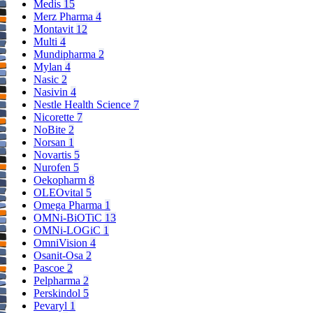
Medis
15
Merz Pharma
4
Montavit
12
Multi
4
Mundipharma
2
Mylan
4
Nasic
2
Nasivin
4
Nestle Health Science
7
Nicorette
7
NoBite
2
Norsan
1
Novartis
5
Nurofen
5
Oekopharm
8
OLEOvital
5
Omega Pharma
1
OMNi-BiOTiC
13
OMNi-LOGiC
1
OmniVision
4
Osanit-Osa
2
Pascoe
2
Pelpharma
2
Perskindol
5
Pevaryl
1