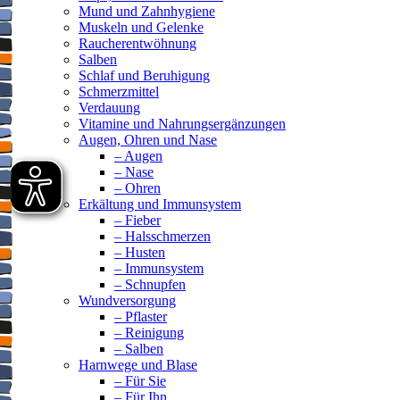
Mund und Zahnhygiene
Muskeln und Gelenke
Raucherentwöhnung
Salben
Schlaf und Beruhigung
Schmerzmittel
Verdauung
Vitamine und Nahrungsergänzungen
Augen, Ohren und Nase
– Augen
– Nase
– Ohren
Erkältung und Immunsystem
– Fieber
– Halsschmerzen
– Husten
– Immunsystem
– Schnupfen
Wundversorgung
– Pflaster
– Reinigung
– Salben
Harnwege und Blase
– Für Sie
– Für Ihn