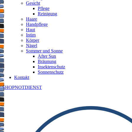
Gesicht
Pflege
Reinigung
Haare
Handpflege
Haut
Intim
Körper
Nägel
Sommer und Sonne
After Sun
Bräunung
Insektenschutz
Sonnenschutz
Kontakt
SHOP
NOTDIENST