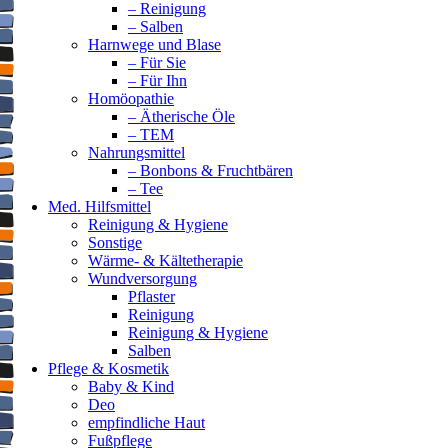
– Reinigung
– Salben
Harnwege und Blase
– Für Sie
– Für Ihn
Homöopathie
– Ätherische Öle
– TEM
Nahrungsmittel
– Bonbons & Fruchtbären
– Tee
Med. Hilfsmittel
Reinigung & Hygiene
Sonstige
Wärme- & Kältetherapie
Wundversorgung
Pflaster
Reinigung
Reinigung & Hygiene
Salben
Pflege & Kosmetik
Baby & Kind
Deo
empfindliche Haut
Fußpflege