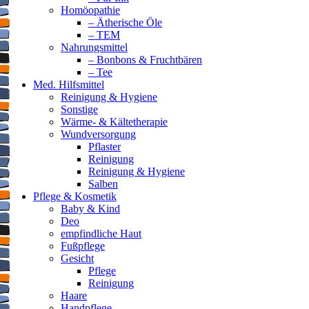
Homöopathie
– Ätherische Öle
– TEM
Nahrungsmittel
– Bonbons & Fruchtbären
– Tee
Med. Hilfsmittel
Reinigung & Hygiene
Sonstige
Wärme- & Kältetherapie
Wundversorgung
Pflaster
Reinigung
Reinigung & Hygiene
Salben
Pflege & Kosmetik
Baby & Kind
Deo
empfindliche Haut
Fußpflege
Gesicht
Pflege
Reinigung
Haare
Handpflege