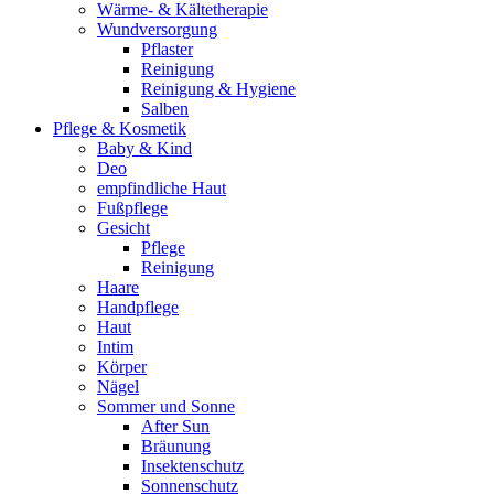
Wärme- & Kältetherapie
Wundversorgung
Pflaster
Reinigung
Reinigung & Hygiene
Salben
Pflege & Kosmetik
Baby & Kind
Deo
empfindliche Haut
Fußpflege
Gesicht
Pflege
Reinigung
Haare
Handpflege
Haut
Intim
Körper
Nägel
Sommer und Sonne
After Sun
Bräunung
Insektenschutz
Sonnenschutz