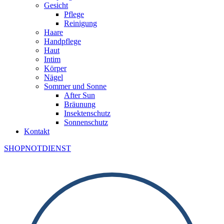
Gesicht
Pflege
Reinigung
Haare
Handpflege
Haut
Intim
Körper
Nägel
Sommer und Sonne
After Sun
Bräunung
Insektenschutz
Sonnenschutz
Kontakt
SHOP
NOTDIENST