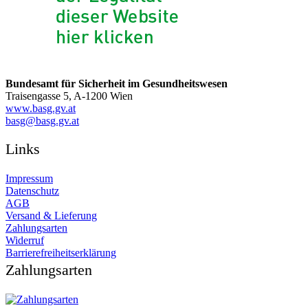
Bundesamt für Sicherheit im Gesundheitswesen
Traisengasse 5, A-1200 Wien
www.basg.gv.at
ta.vg.gsab@gsab
Links
Impressum
Datenschutz
AGB
Versand & Lieferung
Zahlungsarten
Widerruf
Barrierefreiheitserklärung
Zahlungsarten