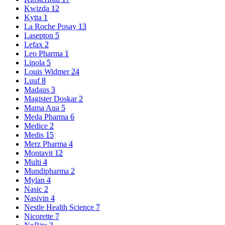
Kwizda
12
Kytta
1
La Roche Posay
13
Lasepton
5
Lefax
2
Leo Pharma
1
Linola
5
Louis Widmer
24
Luuf
8
Madaus
3
Magister Doskar
2
Mama Aua
5
Meda Pharma
6
Medice
2
Medis
15
Merz Pharma
4
Montavit
12
Multi
4
Mundipharma
2
Mylan
4
Nasic
2
Nasivin
4
Nestle Health Science
7
Nicorette
7