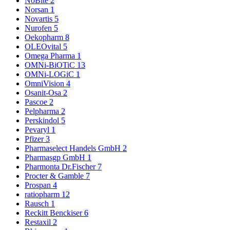
NoBite
2
Norsan
1
Novartis
5
Nurofen
5
Oekopharm
8
OLEOvital
5
Omega Pharma
1
OMNi-BiOTiC
13
OMNi-LOGiC
1
OmniVision
4
Osanit-Osa
2
Pascoe
2
Pelpharma
2
Perskindol
5
Pevaryl
1
Pfizer
3
Pharmaselect Handels GmbH
2
Pharmasgp GmbH
1
Pharmonta Dr.Fischer
7
Procter & Gamble
7
Prospan
4
ratiopharm
12
Rausch
1
Reckitt Benckiser
6
Restaxil
2