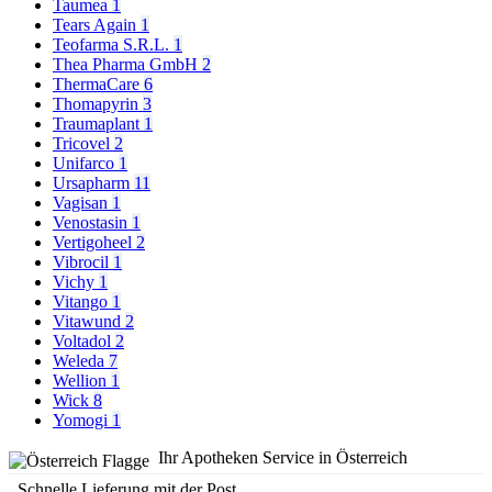
Taumea
1
Tears Again
1
Teofarma S.R.L.
1
Thea Pharma GmbH
2
ThermaCare
6
Thomapyrin
3
Traumaplant
1
Tricovel
2
Unifarco
1
Ursapharm
11
Vagisan
1
Venostasin
1
Vertigoheel
2
Vibrocil
1
Vichy
1
Vitango
1
Vitawund
2
Voltadol
2
Weleda
7
Wellion
1
Wick
8
Yomogi
1
Ihr Apotheken Service in Österreich
Schnelle Lieferung mit der Post