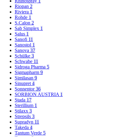
Rhinospray
1
Riopan
2
Riviera
1
Rohde
1
S.Calon
2
Sab Simplex
1
Salus
1
Sanofi
11
Sanostol
1
Sanova
37
Schülke
3
Schwabe
11
Sidroga Pharma
5
Sigmapharm
9
Similasan
9
Sinupret
4
Sonnentor
36
SORBION AUSTRIA
1
Stada
17
Sterillium
1
Stilaxx
3
Strepsils
3
Supradyn
11
Takeda
4
Tantum Verde
5