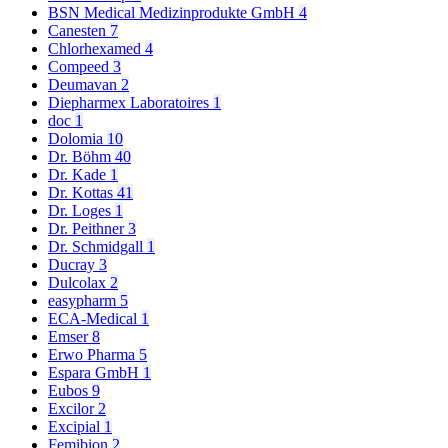
BSN Medical Medizinprodukte GmbH
4
Canesten
7
Chlorhexamed
4
Compeed
3
Deumavan
2
Diepharmex Laboratoires
1
doc
1
Dolomia
10
Dr. Böhm
40
Dr. Kade
1
Dr. Kottas
41
Dr. Loges
1
Dr. Peithner
3
Dr. Schmidgall
1
Ducray
3
Dulcolax
2
easypharm
5
ECA-Medical
1
Emser
8
Erwo Pharma
5
Espara GmbH
1
Eubos
9
Excilor
2
Excipial
1
Femibion
2