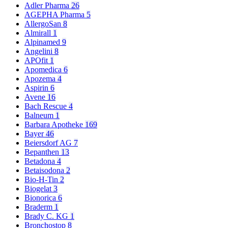
Adler Pharma
26
AGEPHA Pharma
5
AllergoSan
8
Almirall
1
Alpinamed
9
Angelini
8
APOfit
1
Apomedica
6
Apozema
4
Aspirin
6
Avene
16
Bach Rescue
4
Balneum
1
Barbara Apotheke
169
Bayer
46
Beiersdorf AG
7
Bepanthen
13
Betadona
4
Betaisodona
2
Bio-H-Tin
2
Biogelat
3
Bionorica
6
Braderm
1
Brady C. KG
1
Bronchostop
8