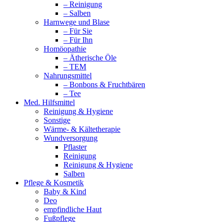
– Reinigung
– Salben
Harnwege und Blase
– Für Sie
– Für Ihn
Homöopathie
– Ätherische Öle
– TEM
Nahrungsmittel
– Bonbons & Fruchtbären
– Tee
Med. Hilfsmittel
Reinigung & Hygiene
Sonstige
Wärme- & Kältetherapie
Wundversorgung
Pflaster
Reinigung
Reinigung & Hygiene
Salben
Pflege & Kosmetik
Baby & Kind
Deo
empfindliche Haut
Fußpflege