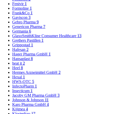
Fenivir
1
Formoline
1
Frank&Co
1
Gaviscon
3
Gebro Pharma
9
Genericon Pharma
7
Germania
6
GlaxoSmithKline Consumer Healthcare
13
Grethers Pastillen
1
Grippostad
1
Hafesan
2
Hager Pharma GmbH
1
Hansaplast
8
heat it
2
Heel
8
Hermes Arzneimittel GmbH
2
Hexal
1
HWS-OTC
5
InfectoPharm
1
Insecticum
1
Jacoby GM Pharma GmbH
3
Johnson & Johnson
11
Karo Pharma GmbH
4
Kijimea
4
Klosterfrau
17