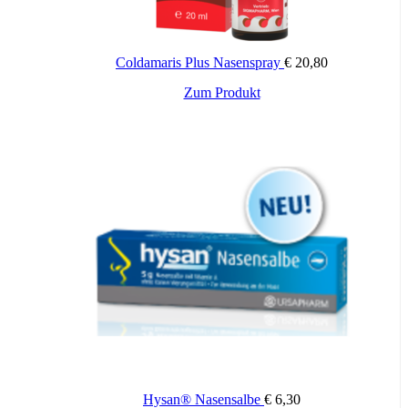
Inhaltsstoffe
Allergo-COMOD® Nasenspray 20 mg/ml Nasenspray,
Coldamaris Plus Nasenspray
€
20,80
Lösung.
Zum Produkt
Wirkstoff: Natriumcromoglicat. Anwendungsgebiete: ganzjähriger
allergischer Schnupfen (Rhinitis) und Heuschnupfen (saisonale
allergische Rhinitis).
1 Sprühstoß 0,14 ml enthält 2,8 mg Natriumcromoglicat Die
sonstigen Bestandteile sind: Natriumedetat x2 H2 O, Sorbitol,
Wasser für Injektionszwecke
Wichtige Hinweise:
Zugelassenes Arzneimittel: Zu Risiken und Nebenwirkungen lesen
Sie die Packungsbeilage und fragen Sie Ihren Arzt oder Apotheker.
Die angegebene empfohlene Tagesdosis nicht überschreiten. Für
Kinder unerreichbar aufbewahren.
Hysan® Nasensalbe
€
6,30