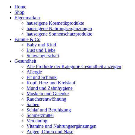
Home
Shop
Eigenmarken
hauseigene Kosmetikprodukte
hauseigene Nahrungsergänzungen
hauseigene Sonnenschutzprodukte
Familie & Co
Baby und Kind
Lust und Liebe
Schwangerschaft
Gesundheit
Alle Produkte der Kategorie Gesundheit anzeigen
Allergie
Fit und Schlank
Kopf, Herz und Kreislauf
Mund und Zahnhygiene
Muskeln und Gelenke
Raucherentwöhnung
Salben
Schlaf und Beruhigung
Schmerzmittel
Verdauung
Vitamine und Nahrungsergänzungen
Augen, Ohren und Nase