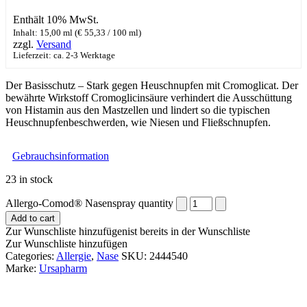
Enthält 10% MwSt.
Inhalt: 15,00 ml (
€
55,33
/ 100 ml)
zzgl.
Versand
Lieferzeit: ca. 2-3 Werktage
Der Basisschutz – Stark gegen Heuschnupfen mit Cromoglicat. Der
bewährte Wirkstoff Cromoglicinsäure verhindert die Ausschüttung
von Histamin aus den Mastzellen und lindert so die typischen
Heuschnupfenbeschwerden, wie Niesen und Fließschnupfen.
Gebrauchsinformation
23 in stock
Allergo-Comod® Nasenspray quantity
Add to cart
Zur Wunschliste hinzufügen
ist bereits in der Wunschliste
Zur Wunschliste hinzufügen
Categories:
Allergie
,
Nase
SKU:
2444540
Marke:
Ursapharm