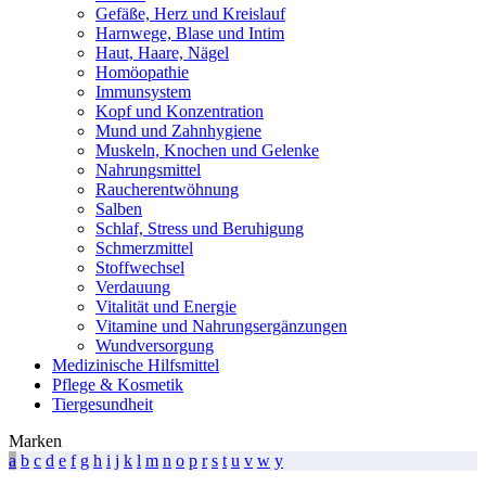
Gefäße, Herz und Kreislauf
Harnwege, Blase und Intim
Haut, Haare, Nägel
Homöopathie
Immunsystem
Kopf und Konzentration
Mund und Zahnhygiene
Muskeln, Knochen und Gelenke
Nahrungsmittel
Raucherentwöhnung
Salben
Schlaf, Stress und Beruhigung
Schmerzmittel
Stoffwechsel
Verdauung
Vitalität und Energie
Vitamine und Nahrungsergänzungen
Wundversorgung
Medizinische Hilfsmittel
Pflege & Kosmetik
Tiergesundheit
Marken
a
b
c
d
e
f
g
h
i
j
k
l
m
n
o
p
r
s
t
u
v
w
y