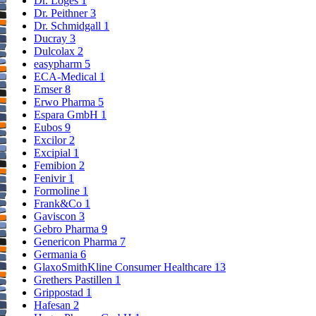
Dr. Loges
1
Dr. Peithner
3
Dr. Schmidgall
1
Ducray
3
Dulcolax
2
easypharm
5
ECA-Medical
1
Emser
8
Erwo Pharma
5
Espara GmbH
1
Eubos
9
Excilor
2
Excipial
1
Femibion
2
Fenivir
1
Formoline
1
Frank&Co
1
Gaviscon
3
Gebro Pharma
9
Genericon Pharma
7
Germania
6
GlaxoSmithKline Consumer Healthcare
13
Grethers Pastillen
1
Grippostad
1
Hafesan
2