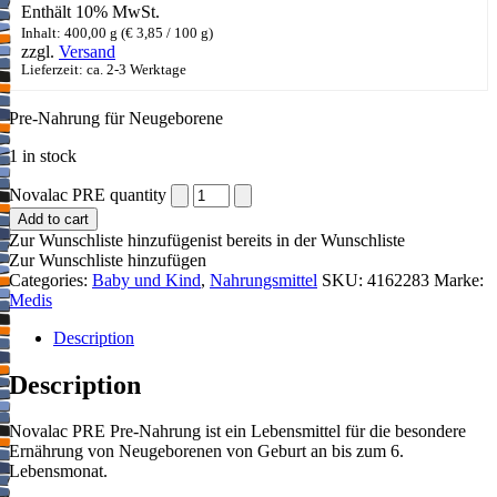
Enthält 10% MwSt.
Inhalt: 400,00 g (
€
3,85
/ 100 g)
zzgl.
Versand
Lieferzeit: ca. 2-3 Werktage
Pre-Nahrung für Neugeborene
1 in stock
Novalac PRE quantity
Add to cart
Zur Wunschliste hinzufügen
ist bereits in der Wunschliste
Zur Wunschliste hinzufügen
Categories:
Baby und Kind
,
Nahrungsmittel
SKU:
4162283
Marke:
Medis
Description
Description
Novalac PRE Pre-Nahrung ist ein Lebensmittel für die besondere
Ernährung von Neugeborenen von Geburt an bis zum 6.
Lebensmonat.