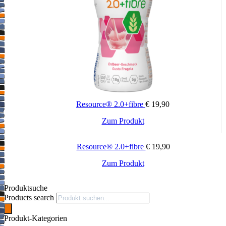
Stillen ist die beste Ernährung für Ihr Baby. Wenn Sie eine
Säuglingsmilchnahrung verwenden möchten, sprechen Sie bitte mit
Ihrem Kinderarzt. Besondere Aufmerksamkeit ist notwendig bei
Kuhmilcheiweißallergie, bei Frühgeburt, bei Neugeborenen mit
niedrigem Geburtsgewicht oder geschwächtem Immunsystem.
Resource® 2.0+fibre
€
19,90
Zum Produkt
Resource® 2.0+fibre
€
19,90
Zum Produkt
Produktsuche
Products search
Produkt-Kategorien