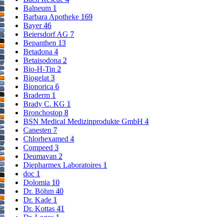
Balneum
1
Barbara Apotheke
169
Bayer
46
Beiersdorf AG
7
Bepanthen
13
Betadona
4
Betaisodona
2
Bio-H-Tin
2
Biogelat
3
Bionorica
6
Braderm
1
Brady C. KG
1
Bronchostop
8
BSN Medical Medizinprodukte GmbH
4
Canesten
7
Chlorhexamed
4
Compeed
3
Deumavan
2
Diepharmex Laboratoires
1
doc
1
Dolomia
10
Dr. Böhm
40
Dr. Kade
1
Dr. Kottas
41