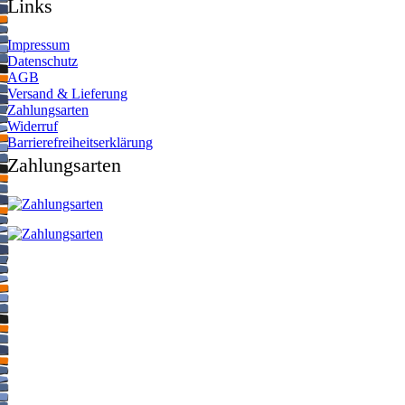
Links
Impressum
Datenschutz
AGB
Versand & Lieferung
Zahlungsarten
Widerruf
Barrierefreiheitserklärung
Zahlungsarten