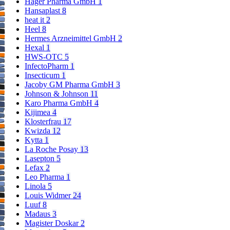
Hager Pharma GmbH
1
Hansaplast
8
heat it
2
Heel
8
Hermes Arzneimittel GmbH
2
Hexal
1
HWS-OTC
5
InfectoPharm
1
Insecticum
1
Jacoby GM Pharma GmbH
3
Johnson & Johnson
11
Karo Pharma GmbH
4
Kijimea
4
Klosterfrau
17
Kwizda
12
Kytta
1
La Roche Posay
13
Lasepton
5
Lefax
2
Leo Pharma
1
Linola
5
Louis Widmer
24
Luuf
8
Madaus
3
Magister Doskar
2