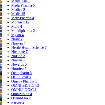
Mama Aua
5
Meda Pharma
6
Medice
2
Medis
15
Merz Pharma
4
Montavit
12
Multi
4
Mundipharma
2
Mylan
4
Nasic
2
Nasivin
4
Nestle Health Science
7
Nicorette
7
NoBite
2
Norsan
1
Novartis
5
Nurofen
5
Oekopharm
8
OLEOvital
5
Omega Pharma
1
OMNi-BiOTiC
13
OMNi-LOGiC
1
OmniVision
4
Osanit-Osa
2
Pascoe
2