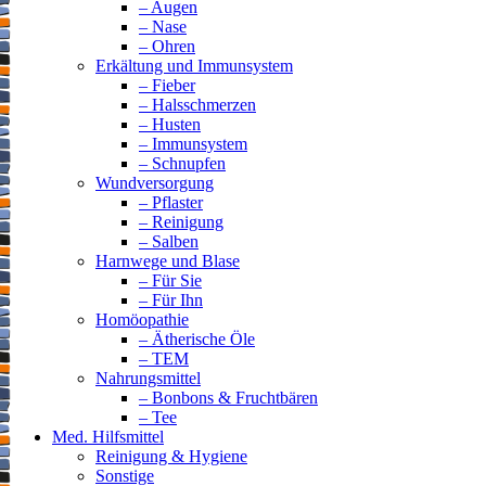
– Augen
– Nase
– Ohren
Erkältung und Immunsystem
– Fieber
– Halsschmerzen
– Husten
– Immunsystem
– Schnupfen
Wundversorgung
– Pflaster
– Reinigung
– Salben
Harnwege und Blase
– Für Sie
– Für Ihn
Homöopathie
– Ätherische Öle
– TEM
Nahrungsmittel
– Bonbons & Fruchtbären
– Tee
Med. Hilfsmittel
Reinigung & Hygiene
Sonstige