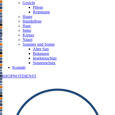
Gesicht
Pflege
Reinigung
Haare
Handpflege
Haut
Intim
Körper
Nägel
Sommer und Sonne
After Sun
Bräunung
Insektenschutz
Sonnenschutz
Kontakt
SHOP
NOTDIENST