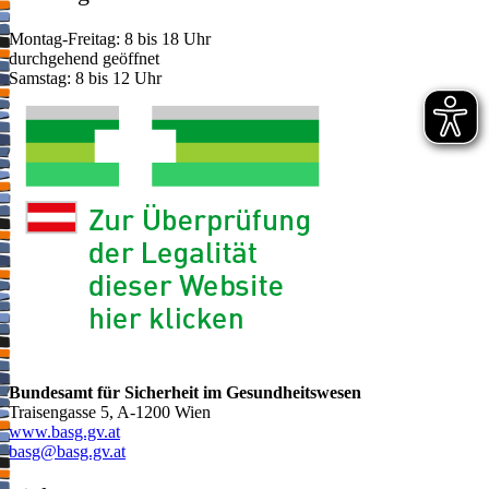
Montag-Freitag: 8 bis 18 Uhr
durchgehend geöffnet
Samstag: 8 bis 12 Uhr
Bundesamt für Sicherheit im Gesundheitswesen
Traisengasse 5, A-1200 Wien
www.basg.gv.at
ta.vg.gsab@gsab