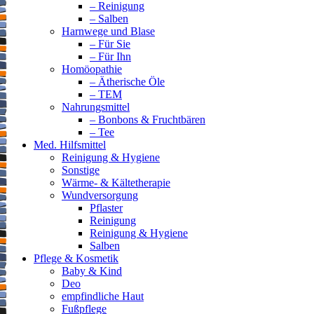
– Reinigung
– Salben
Harnwege und Blase
– Für Sie
– Für Ihn
Homöopathie
– Ätherische Öle
– TEM
Nahrungsmittel
– Bonbons & Fruchtbären
– Tee
Med. Hilfsmittel
Reinigung & Hygiene
Sonstige
Wärme- & Kältetherapie
Wundversorgung
Pflaster
Reinigung
Reinigung & Hygiene
Salben
Pflege & Kosmetik
Baby & Kind
Deo
empfindliche Haut
Fußpflege