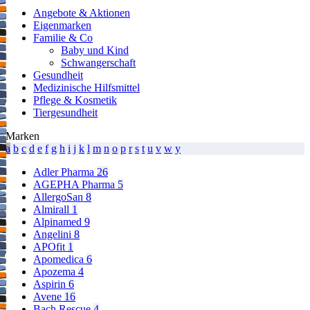
Angebote & Aktionen
Eigenmarken
Familie & Co
Baby und Kind
Schwangerschaft
Gesundheit
Medizinische Hilfsmittel
Pflege & Kosmetik
Tiergesundheit
Marken
a
b
c
d
e
f
g
h
i
j
k
l
m
n
o
p
r
s
t
u
v
w
y
Adler Pharma
26
AGEPHA Pharma
5
AllergoSan
8
Almirall
1
Alpinamed
9
Angelini
8
APOfit
1
Apomedica
6
Apozema
4
Aspirin
6
Avene
16
Bach Rescue
4