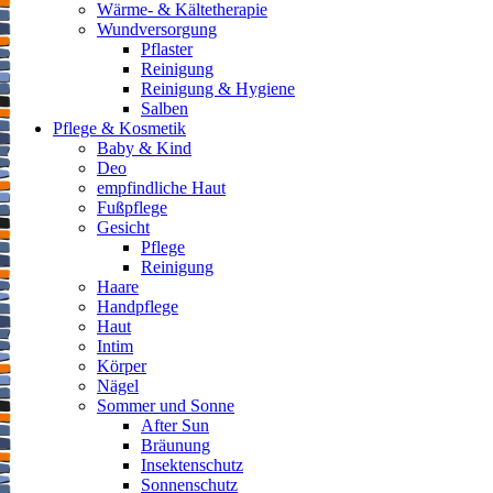
Wärme- & Kältetherapie
Wundversorgung
Pflaster
Reinigung
Reinigung & Hygiene
Salben
Pflege & Kosmetik
Baby & Kind
Deo
empfindliche Haut
Fußpflege
Gesicht
Pflege
Reinigung
Haare
Handpflege
Haut
Intim
Körper
Nägel
Sommer und Sonne
After Sun
Bräunung
Insektenschutz
Sonnenschutz