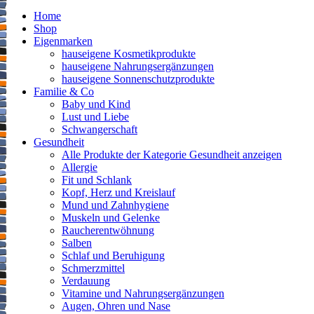
Home
Shop
Eigenmarken
hauseigene Kosmetikprodukte
hauseigene Nahrungsergänzungen
hauseigene Sonnenschutzprodukte
Familie & Co
Baby und Kind
Lust und Liebe
Schwangerschaft
Gesundheit
Alle Produkte der Kategorie Gesundheit anzeigen
Allergie
Fit und Schlank
Kopf, Herz und Kreislauf
Mund und Zahnhygiene
Muskeln und Gelenke
Raucherentwöhnung
Salben
Schlaf und Beruhigung
Schmerzmittel
Verdauung
Vitamine und Nahrungsergänzungen
Augen, Ohren und Nase