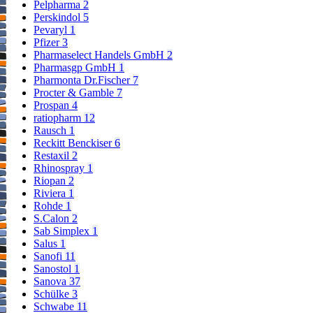
Pelpharma
2
Perskindol
5
Pevaryl
1
Pfizer
3
Pharmaselect Handels GmbH
2
Pharmasgp GmbH
1
Pharmonta Dr.Fischer
7
Procter & Gamble
7
Prospan
4
ratiopharm
12
Rausch
1
Reckitt Benckiser
6
Restaxil
2
Rhinospray
1
Riopan
2
Riviera
1
Rohde
1
S.Calon
2
Sab Simplex
1
Salus
1
Sanofi
11
Sanostol
1
Sanova
37
Schülke
3
Schwabe
11