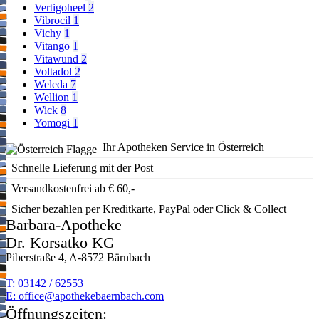
Vertigoheel
2
Vibrocil
1
Vichy
1
Vitango
1
Vitawund
2
Voltadol
2
Weleda
7
Wellion
1
Wick
8
Yomogi
1
Ihr Apotheken Service in Österreich
Schnelle Lieferung mit der Post
Versandkostenfrei ab € 60,-
Sicher bezahlen per Kreditkarte, PayPal oder Click & Collect
Barbara-Apotheke
Dr. Korsatko KG
Piberstraße 4, A-8572 Bärnbach
T: 03142 / 62553
E:
moc.hcabnreabekehtopa@eciffo
Öffnungszeiten: