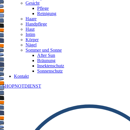
Gesicht
Pflege
Reinigung
Haare
Handpflege
Haut
Intim
Körper
Nägel
Sommer und Sonne
After Sun
Bräunung
Insektenschutz
Sonnenschutz
Kontakt
SHOP
NOTDIENST