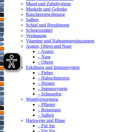
Mund und Zahnhygiene
Muskeln und Gelenke
Raucherentwöhnung
Salben
Schlaf und Beruhigung
Schmerzmittel
Verdauung
Vitamine und Nahrungsergänzungen
Augen, Ohren und Nase
– Augen
– Nase
– Ohren
Erkältung und Immunsystem
– Fieber
– Halsschmerzen
– Husten
– Immunsystem
– Schnupfen
Wundversorgung
– Pflaster
– Reinigung
– Salben
Harnwege und Blase
– Für Sie
– Für Ihn