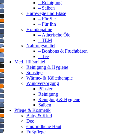
– Reinigung
– Salben
Harnwege und Blase
– Für Sie
– Für Ihn
Homöopathie
– Ätherische Öle
– TEM
Nahrungsmittel
– Bonbons & Fruchtbären
– Tee
Med. Hilfsmittel
Reinigung & Hygiene
Sonstige
Wärme- & Kältetherapie
Wundversorgung
Pflaster
Reinigung
Reinigung & Hygiene
Salben
Pflege & Kosmetik
Baby & Kind
Deo
empfindliche Haut
Fußpflege