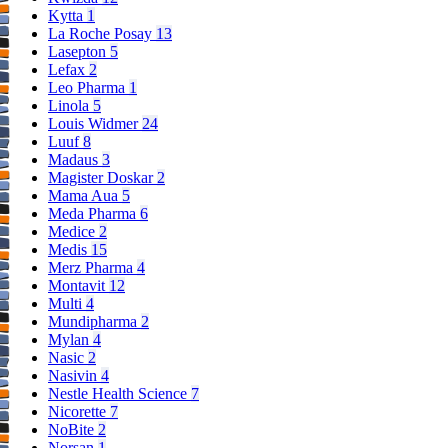
Kytta
1
La Roche Posay
13
Lasepton
5
Lefax
2
Leo Pharma
1
Linola
5
Louis Widmer
24
Luuf
8
Madaus
3
Magister Doskar
2
Mama Aua
5
Meda Pharma
6
Medice
2
Medis
15
Merz Pharma
4
Montavit
12
Multi
4
Mundipharma
2
Mylan
4
Nasic
2
Nasivin
4
Nestle Health Science
7
Nicorette
7
NoBite
2
Norsan
1