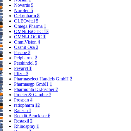
Novartis
5
Nurofen
5
Oekopharm
8
OLEOvital
5
Omega Pharma
1
OMNi-BiOTiC
13
OMNi-LOGiC
1
OmniVision
4
Osanit-Osa
2
Pascoe
2
Pelpharma
2
Perskindol
5
Pevaryl
1
Pfizer
3
Pharmaselect Handels GmbH
2
Pharmasgp GmbH
1
Pharmonta Dr.Fischer
7
Procter & Gamble
7
Prospan
4
ratiopharm
12
Rausch
1
Reckitt Benckiser
6
Restaxil
2
Rhinospray
1