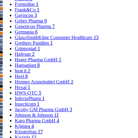
Formoline
1
Frank&Co
1
Gaviscon
3
Gebro Pharma
9
Genericon Pharma
7
Germania
6
GlaxoSmithKline Consumer Healthcare
13
Grethers Pastillen
1
Grippostad
1
Hafesan
2
Hager Pharma GmbH
1
Hansaplast
8
heat it
2
Heel
8
Hermes Arzneimittel GmbH
2
Hexal
1
HWS-OTC
5
InfectoPharm
1
Insecticum
1
Jacoby GM Pharma GmbH
3
Johnson & Johnson
11
Karo Pharma GmbH
4
Kijimea
4
Klosterfrau
17
Kwizda
12