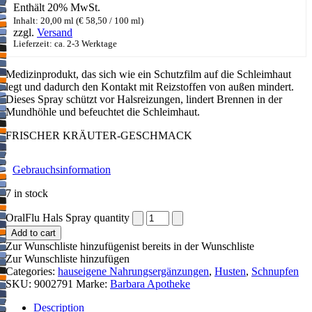
Enthält 20% MwSt.
Inhalt: 20,00 ml (
€
58,50
/ 100 ml)
zzgl.
Versand
Lieferzeit: ca. 2-3 Werktage
Medizinprodukt, das sich wie ein Schutzfilm auf die Schleimhaut
legt und dadurch den Kontakt mit Reizstoffen von außen mindert.
Dieses Spray schützt vor Halsreizungen, lindert Brennen in der
Mundhöhle und befeuchtet die Schleimhaut.
FRISCHER KRÄUTER-GESCHMACK
Gebrauchsinformation
7 in stock
OralFlu Hals Spray quantity
Add to cart
Zur Wunschliste hinzufügen
ist bereits in der Wunschliste
Zur Wunschliste hinzufügen
Categories:
hauseigene Nahrungsergänzungen
,
Husten
,
Schnupfen
SKU:
9002791
Marke:
Barbara Apotheke
Description