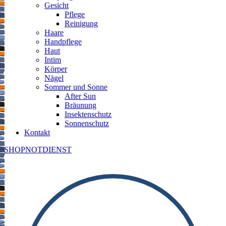
Gesicht
Pflege
Reinigung
Haare
Handpflege
Haut
Intim
Körper
Nägel
Sommer und Sonne
After Sun
Bräunung
Insektenschutz
Sonnenschutz
Kontakt
SHOP
NOTDIENST