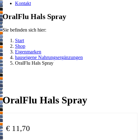
Kontakt
OralFlu Hals Spray
Sie befinden sich hier:
Start
Shop
Eigenmarken
hauseigene Nahrungsergänzungen
OralFlu Hals Spray
OralFlu Hals Spray
€
11,70