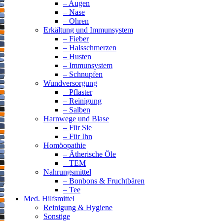
– Augen
– Nase
– Ohren
Erkältung und Immunsystem
– Fieber
– Halsschmerzen
– Husten
– Immunsystem
– Schnupfen
Wundversorgung
– Pflaster
– Reinigung
– Salben
Harnwege und Blase
– Für Sie
– Für Ihn
Homöopathie
– Ätherische Öle
– TEM
Nahrungsmittel
– Bonbons & Fruchtbären
– Tee
Med. Hilfsmittel
Reinigung & Hygiene
Sonstige