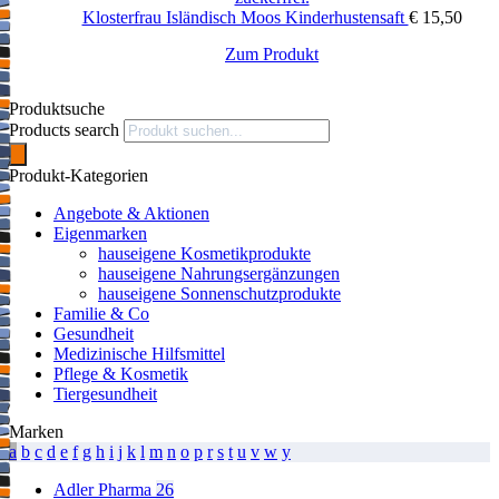
Klosterfrau Isländisch Moos Kinderhustensaft
€
15,50
Zum Produkt
Produktsuche
Products search
Produkt-Kategorien
Angebote & Aktionen
Eigenmarken
hauseigene Kosmetikprodukte
hauseigene Nahrungsergänzungen
hauseigene Sonnenschutzprodukte
Familie & Co
Gesundheit
Medizinische Hilfsmittel
Pflege & Kosmetik
Tiergesundheit
Marken
a
b
c
d
e
f
g
h
i
j
k
l
m
n
o
p
r
s
t
u
v
w
y
Adler Pharma
26