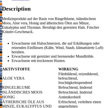
Description
​Medizinprodukt auf der Basis von Ringelblume, isländischem
Moos, Aloe vera, Honig und ätherischen Ölen aus Minze,
Eukalyptus und Thymian. Beruhigt den gereizten Hals. Frischer
Kräuter-Geschmack.
Erwachsene mit Halsschmerzen, die auf Erkältungen oder
reizenden Einflüssen (Kälte, Wind, Staub, klimatisierte Luft)
beruhen.
Erwachsene mit gereizter und brennender Mundhöhle.
Erwachsene mit trockenem Husten.
​AKTIVSTOFFE
​WIRKUNG
​Filmbildend, reizmildernd,
​ALOE VERA
befeuchtend,
feuchtigkeitsspendend
​RINGELBLUME
​Befeuchtend, lindernd
​ISLÄNDISCHES MOOS
​Befeuchtend, lindernd
​HONIG
​Antimikrobiell
​ÄTHERISCHE ÖLE AUS
​Erfrischend, verleihen einen
MINZE, EUKALYPTUS UND
angenehmen