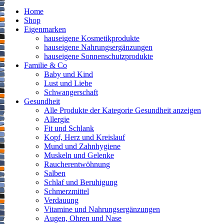
Home
Shop
Eigenmarken
hauseigene Kosmetikprodukte
hauseigene Nahrungsergänzungen
hauseigene Sonnenschutzprodukte
Familie & Co
Baby und Kind
Lust und Liebe
Schwangerschaft
Gesundheit
Alle Produkte der Kategorie Gesundheit anzeigen
Allergie
Fit und Schlank
Kopf, Herz und Kreislauf
Mund und Zahnhygiene
Muskeln und Gelenke
Raucherentwöhnung
Salben
Schlaf und Beruhigung
Schmerzmittel
Verdauung
Vitamine und Nahrungsergänzungen
Augen, Ohren und Nase