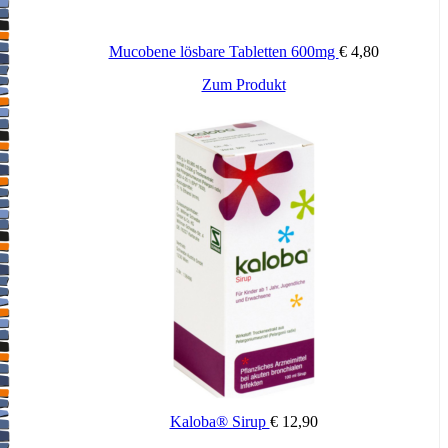
Anwendung abbrechen und einen Arzt aufsuchen. Sollte nach
5-7 Tagen keine Besserung des Hustens und der Reizung
eintreten, einen Arzt konsultieren. Nicht nach Ablauf des
Mucobene lösbare Tabletten 600mg
€
4,80
Verfallsdatums verwenden. Außerhalb der Reichweite von
kleinen Kindern aufbewahren. Das Produkt nicht verwenden,
Zum Produkt
sollte die Verpackung beschädigt sein. Unter normalen
Bedingungen und bei einer ordnungsgemäßen Aufbewahrung
beträgt die Haltbarkeit nach Anbruch 12 Monate. Es gibt
keine Gegenanzeigen, auch wenn die Behandlung mehr als
30 Tage dauern sollte.
VON NATUR AUS LAKTOSEFREI
GLUTENFREI
Bitte die Packungsbeilage mit umfassenden Informationen zu
Kontraindikationen, Warnungen und Vorsichtsmaßnahmen
beachten
Kaloba® Sirup
€
12,90