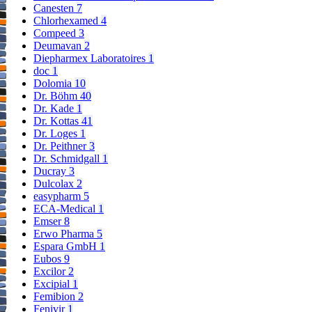
Canesten
7
Chlorhexamed
4
Compeed
3
Deumavan
2
Diepharmex Laboratoires
1
doc
1
Dolomia
10
Dr. Böhm
40
Dr. Kade
1
Dr. Kottas
41
Dr. Loges
1
Dr. Peithner
3
Dr. Schmidgall
1
Ducray
3
Dulcolax
2
easypharm
5
ECA-Medical
1
Emser
8
Erwo Pharma
5
Espara GmbH
1
Eubos
9
Excilor
2
Excipial
1
Femibion
2
Fenivir
1