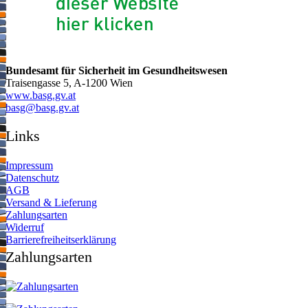
Bundesamt für Sicherheit im Gesundheitswesen
Traisengasse 5, A-1200 Wien
www.basg.gv.at
ta.vg.gsab@gsab
Links
Impressum
Datenschutz
AGB
Versand & Lieferung
Zahlungsarten
Widerruf
Barrierefreiheitserklärung
Zahlungsarten