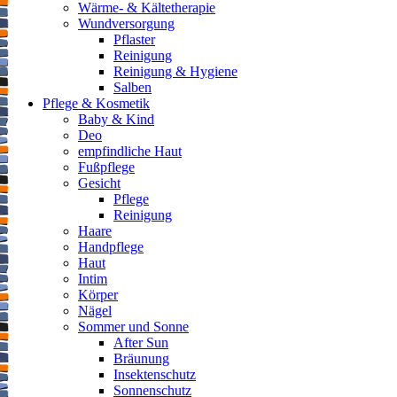
Wärme- & Kältetherapie
Wundversorgung
Pflaster
Reinigung
Reinigung & Hygiene
Salben
Pflege & Kosmetik
Baby & Kind
Deo
empfindliche Haut
Fußpflege
Gesicht
Pflege
Reinigung
Haare
Handpflege
Haut
Intim
Körper
Nägel
Sommer und Sonne
After Sun
Bräunung
Insektenschutz
Sonnenschutz