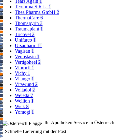
Tears Again
1
Teofarma S.R.L.
1
Thea Pharma GmbH
2
ThermaCare
6
Thomapyrin
3
Traumaplant
1
Tricovel
2
Unifarco
1
Ursapharm
11
Vagisan
1
Venostasin
1
Vertigoheel
2
Vibrocil
1
Vichy
1
Vitango
1
Vitawund
2
Voltadol
2
Weleda
7
Wellion
1
Wick
8
Yomogi
1
Ihr Apotheken Service in Österreich
Schnelle Lieferung mit der Post