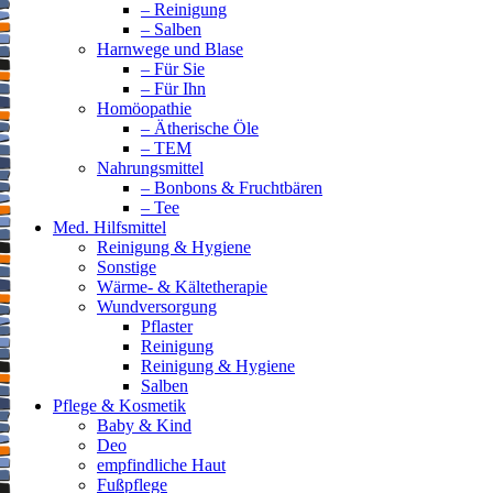
– Reinigung
– Salben
Harnwege und Blase
– Für Sie
– Für Ihn
Homöopathie
– Ätherische Öle
– TEM
Nahrungsmittel
– Bonbons & Fruchtbären
– Tee
Med. Hilfsmittel
Reinigung & Hygiene
Sonstige
Wärme- & Kältetherapie
Wundversorgung
Pflaster
Reinigung
Reinigung & Hygiene
Salben
Pflege & Kosmetik
Baby & Kind
Deo
empfindliche Haut
Fußpflege