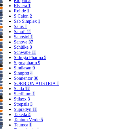
Riopan
2
Riviera
1
Rohde
1
S.Calon
2
Sab Simplex
1
Salus
1
Sanofi
11
Sanostol
1
Sanova
37
Schülke
3
Schwabe
11
Sidroga Pharma
5
Sigmapharm
9
Similasan
9
Sinupret
4
Sonnentor
36
SORBION AUSTRIA
1
Stada
17
Sterillium
1
Stilaxx
3
Strepsils
3
Supradyn
11
Takeda
4
Tantum Verde
5
Taumea
1