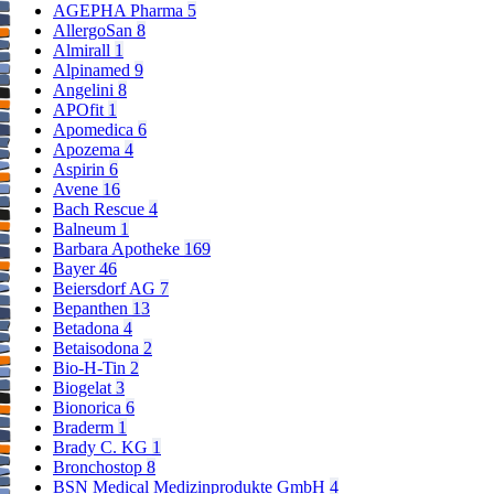
AGEPHA Pharma
5
AllergoSan
8
Almirall
1
Alpinamed
9
Angelini
8
APOfit
1
Apomedica
6
Apozema
4
Aspirin
6
Avene
16
Bach Rescue
4
Balneum
1
Barbara Apotheke
169
Bayer
46
Beiersdorf AG
7
Bepanthen
13
Betadona
4
Betaisodona
2
Bio-H-Tin
2
Biogelat
3
Bionorica
6
Braderm
1
Brady C. KG
1
Bronchostop
8
BSN Medical Medizinprodukte GmbH
4