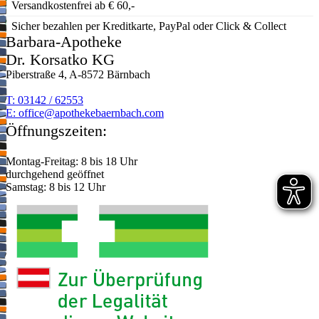
Versandkostenfrei ab € 60,-
Sicher bezahlen per Kreditkarte, PayPal oder Click & Collect
Barbara-Apotheke
Dr. Korsatko KG
Piberstraße 4, A-8572 Bärnbach
T: 03142 / 62553
E:
moc.hcabnreabekehtopa@eciffo
Öffnungszeiten:
Montag-Freitag: 8 bis 18 Uhr
durchgehend geöffnet
Samstag: 8 bis 12 Uhr