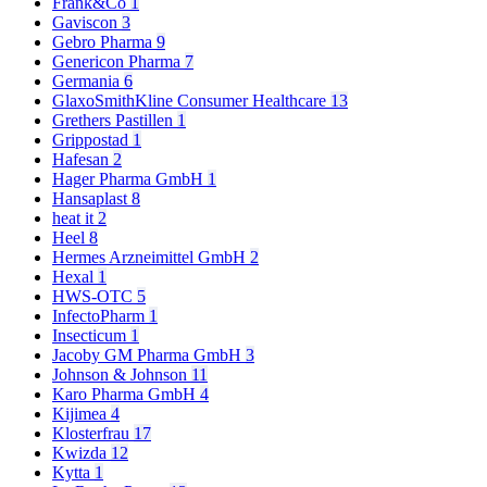
Frank&Co
1
Gaviscon
3
Gebro Pharma
9
Genericon Pharma
7
Germania
6
GlaxoSmithKline Consumer Healthcare
13
Grethers Pastillen
1
Grippostad
1
Hafesan
2
Hager Pharma GmbH
1
Hansaplast
8
heat it
2
Heel
8
Hermes Arzneimittel GmbH
2
Hexal
1
HWS-OTC
5
InfectoPharm
1
Insecticum
1
Jacoby GM Pharma GmbH
3
Johnson & Johnson
11
Karo Pharma GmbH
4
Kijimea
4
Klosterfrau
17
Kwizda
12
Kytta
1