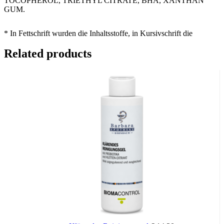
TOCOPHEROL, TRIETHYL CITRATE, BHA, XANTHAN
GUM.
* In Fettschrift wurden die Inhaltsstoffe, in Kursivschrift die
Konservierungsstoffe hervorgehoben.
Related products
AUF DER EMPFINDLICHEN HAUT
DERMATOLOGISCH GETESTET
FORMULIERT, UM DAS ALLERGIERISIKO ZU
MINIMIEREN
NICKEL UND PARABENE 0,0001% (1PPM)