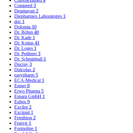
Chlorhexamed
4
Compeed
3
Deumavan
2
Diepharmex Laboratoires
1
doc
1
Dolomia
10
Dr. Böhm
40
Dr. Kade
1
Dr. Kottas
41
Dr. Loges
1
Dr. Peithner
3
Dr. Schmidgall
1
Ducray
3
Dulcolax
2
easypharm
5
ECA-Medical
1
Emser
8
Erwo Pharma
5
Espara GmbH
1
Eubos
9
Excilor
2
Excipial
1
Femibion
2
Fenivir
1
Formoline
1