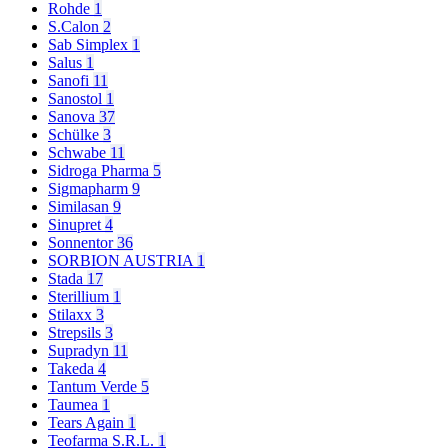
Rohde
1
S.Calon
2
Sab Simplex
1
Salus
1
Sanofi
11
Sanostol
1
Sanova
37
Schülke
3
Schwabe
11
Sidroga Pharma
5
Sigmapharm
9
Similasan
9
Sinupret
4
Sonnentor
36
SORBION AUSTRIA
1
Stada
17
Sterillium
1
Stilaxx
3
Strepsils
3
Supradyn
11
Takeda
4
Tantum Verde
5
Taumea
1
Tears Again
1
Teofarma S.R.L.
1