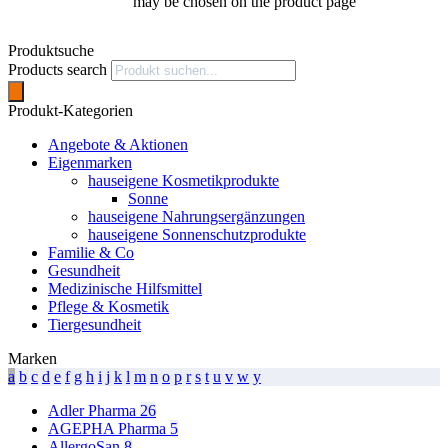
may be chosen on the product page
Produktsuche
Products search
Produkt-Kategorien
Angebote & Aktionen
Eigenmarken
hauseigene Kosmetikprodukte
Sonne
hauseigene Nahrungsergänzungen
hauseigene Sonnenschutzprodukte
Familie & Co
Gesundheit
Medizinische Hilfsmittel
Pflege & Kosmetik
Tiergesundheit
Marken
a
b
c
d
e
f
g
h
i
j
k
l
m
n
o
p
r
s
t
u
v
w
y
Adler Pharma
26
AGEPHA Pharma
5
AllergoSan
8