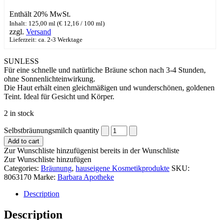
Enthält 20% MwSt.
Inhalt: 125,00 ml (
€
12,16
/ 100 ml)
zzgl.
Versand
Lieferzeit: ca. 2-3 Werktage
SUNLESS
​Für eine schnelle und natürliche Bräune schon nach 3-4 Stunden,
ohne Sonnenlichteinwirkung.
Die Haut erhält einen gleichmäßigen und wunderschönen, goldenen
Teint. Ideal für Gesicht und Körper.
2 in stock
Selbstbräunungsmilch quantity
Add to cart
Zur Wunschliste hinzufügen
ist bereits in der Wunschliste
Zur Wunschliste hinzufügen
Categories:
Bräunung
,
hauseigene Kosmetikprodukte
SKU:
8063170
Marke:
Barbara Apotheke
Description
Description