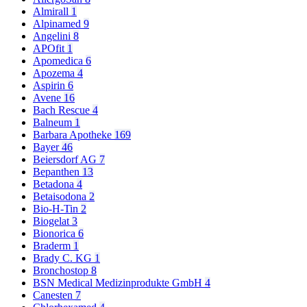
Almirall
1
Alpinamed
9
Angelini
8
APOfit
1
Apomedica
6
Apozema
4
Aspirin
6
Avene
16
Bach Rescue
4
Balneum
1
Barbara Apotheke
169
Bayer
46
Beiersdorf AG
7
Bepanthen
13
Betadona
4
Betaisodona
2
Bio-H-Tin
2
Biogelat
3
Bionorica
6
Braderm
1
Brady C. KG
1
Bronchostop
8
BSN Medical Medizinprodukte GmbH
4
Canesten
7