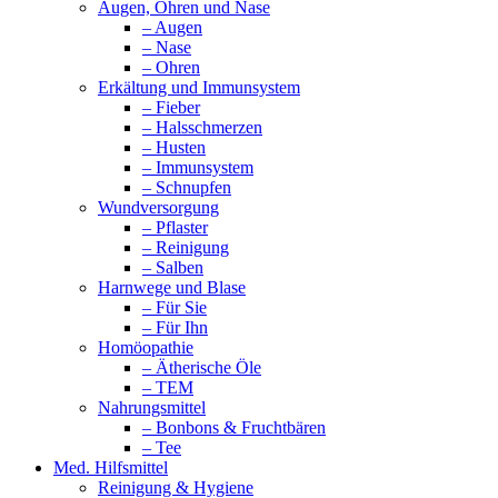
Augen, Ohren und Nase
– Augen
– Nase
– Ohren
Erkältung und Immunsystem
– Fieber
– Halsschmerzen
– Husten
– Immunsystem
– Schnupfen
Wundversorgung
– Pflaster
– Reinigung
– Salben
Harnwege und Blase
– Für Sie
– Für Ihn
Homöopathie
– Ätherische Öle
– TEM
Nahrungsmittel
– Bonbons & Fruchtbären
– Tee
Med. Hilfsmittel
Reinigung & Hygiene