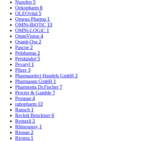
Nurofen
5
Oekopharm
8
OLEOvital
5
Omega Pharma
1
OMNi-BiOTiC
13
OMNi-LOGiC
1
OmniVision
4
Osanit-Osa
2
Pascoe
2
Pelpharma
2
Perskindol
5
Pevaryl
1
Pfizer
3
Pharmaselect Handels GmbH
2
Pharmasgp GmbH
1
Pharmonta Dr.Fischer
7
Procter & Gamble
7
Prospan
4
ratiopharm
12
Rausch
1
Reckitt Benckiser
6
Restaxil
2
Rhinospray
1
Riopan
2
Riviera
1