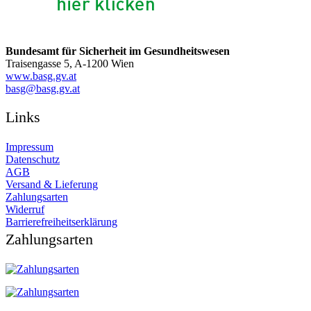
Bundesamt für Sicherheit im Gesundheitswesen
Traisengasse 5, A-1200 Wien
www.basg.gv.at
ta.vg.gsab@gsab
Links
Impressum
Datenschutz
AGB
Versand & Lieferung
Zahlungsarten
Widerruf
Barrierefreiheitserklärung
Zahlungsarten