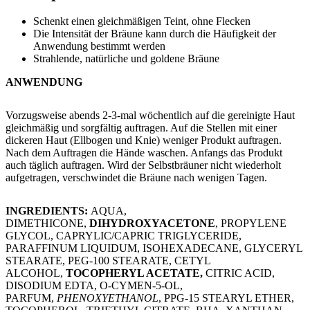
​Schenkt einen gleichmäßigen Teint, ohne Flecken
Die Intensität der Bräune kann durch die Häufigkeit der
Anwendung bestimmt werden
Strahlende, natürliche und goldene Bräune
ANWENDUNG
Vorzugsweise abends 2-3-mal wöchentlich auf die gereinigte Haut
gleichmäßig und sorgfältig auftragen. Auf die Stellen mit einer
dickeren Haut (Ellbogen und Knie) weniger Produkt auftragen.
Nach dem Auftragen die Hände waschen. Anfangs das Produkt
auch täglich auftragen. Wird der Selbstbräuner nicht wiederholt
aufgetragen, verschwindet die Bräune nach wenigen Tagen.
​INGREDIENTS:
AQUA,
DIMETHICONE,
DIHYDROXYACETONE
, PROPYLENE
GLYCOL, CAPRYLIC/CAPRIC TRIGLYCERIDE,
PARAFFINUM LIQUIDUM, ISOHEXADECANE, GLYCERYL
STEARATE, PEG-100 STEARATE, CETYL
ALCOHOL,
TOCOPHERYL ACETATE,
CITRIC ACID,
DISODIUM EDTA, O-CYMEN-5-OL,
PARFUM,
PHENOXYETHANOL
, PPG-15 STEARYL ETHER,