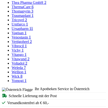
Thea Pharma GmbH
2
ThermaCare
6
Thomapyrin
3
Traumaplant
1
Tricovel
2
Unifarco
1
Ursapharm
11
Vagisan
1
Venostasin
1
Vertigoheel
2
Vibrocil
1
Vichy
1
Vitango
1
Vitawund
2
Voltadol
2
Weleda
7
Wellion
1
Wick
8
Yomogi
1
Ihr Apotheken Service in Österreich
Schnelle Lieferung mit der Post
Versandkostenfrei ab € 60,-