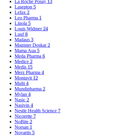
La Roche Posay
13
Lasepton
5
Lefax
2
Leo Pharma
1
Linola
5
Louis Widmer
24
Luuf
8
Madaus
3
Magister Doskar
2
Mama Aua
5
Meda Pharma
6
Medice
2
Medis
15
Merz Pharma
4
Montavit
12
Multi
4
Mundipharma
2
Mylan
4
Nasic
2
Nasivin
4
Nestle Health Science
7
Nicorette
7
NoBite
2
Norsan
1
Novartis
5