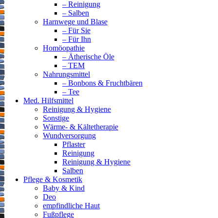
– Reinigung
– Salben
Harnwege und Blase
– Für Sie
– Für Ihn
Homöopathie
– Ätherische Öle
– TEM
Nahrungsmittel
– Bonbons & Fruchtbären
– Tee
Med. Hilfsmittel
Reinigung & Hygiene
Sonstige
Wärme- & Kältetherapie
Wundversorgung
Pflaster
Reinigung
Reinigung & Hygiene
Salben
Pflege & Kosmetik
Baby & Kind
Deo
empfindliche Haut
Fußpflege