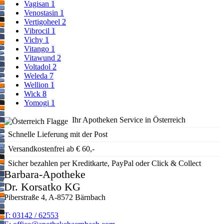
Vagisan
1
Venostasin
1
Vertigoheel
2
Vibrocil
1
Vichy
1
Vitango
1
Vitawund
2
Voltadol
2
Weleda
7
Wellion
1
Wick
8
Yomogi
1
Ihr Apotheken Service in Österreich
Schnelle Lieferung mit der Post
Versandkostenfrei ab € 60,-
Sicher bezahlen per Kreditkarte, PayPal oder Click & Collect
Barbara-Apotheke
Dr. Korsatko KG
Piberstraße 4, A-8572 Bärnbach
T: 03142 / 62553