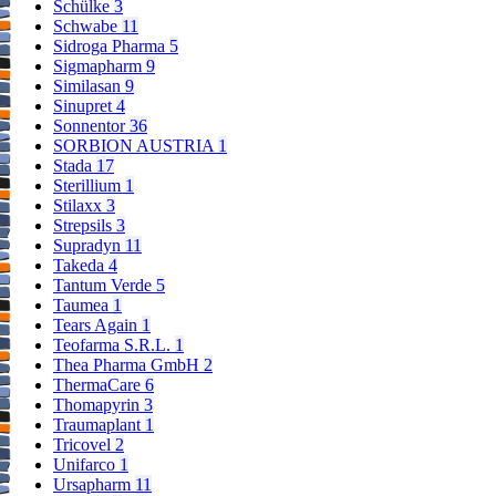
Schülke
3
Schwabe
11
Sidroga Pharma
5
Sigmapharm
9
Similasan
9
Sinupret
4
Sonnentor
36
SORBION AUSTRIA
1
Stada
17
Sterillium
1
Stilaxx
3
Strepsils
3
Supradyn
11
Takeda
4
Tantum Verde
5
Taumea
1
Tears Again
1
Teofarma S.R.L.
1
Thea Pharma GmbH
2
ThermaCare
6
Thomapyrin
3
Traumaplant
1
Tricovel
2
Unifarco
1
Ursapharm
11