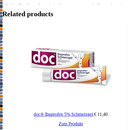
Wenden Sie dieses Arzneimittel immer genau nach Absprache mit
Ihrem Arzt oder Apotheker an. Fragen Sie bei Ihrem Arzt oder
Related products
Apotheker nach, wenn Sie sich nicht sicher sind. Falls vom Arzt
nicht anders verordnet, Dosierung genau einhalten. Travogen Creme
wird auf die Haut aufgetragen. Travogen Creme wird 1mal täglich
auf die erkrankten Hautpartien aufgetragen. Bei hartnäckigen
Erkrankungen der Zehenzwischenräume empfiehlt es sich oftmals
einen Verbandmullstreifen, der mit Travogen Creme getränkt wird,
zwischen die Zehen zu legen. Für Pilzinfektionen gilt allgemein,
dass eine lokale Behandlung über einen Zeitraum von 2 – 3
Wochen, bei hartnäckigen Erkrankungen (vor allem bei Befall der
Zehenzwischenräume) auch für 4 Wochen durchgeführt werden
muss. Bei besonderer ärztlicher Verordnung sind auch längere
Anwendungszeiten möglich. Um Rückfälle zu vermeiden, sollten
Sie nach Abklingen der Beschwerden die Behandlung noch
mindestens 2 Wochen weiterführen. Pilzinfektionen sind sehr
hartnäckig und langwierig. Um eine erfolgreiche Behandlung zu
erreichen, müssen Sie Travogen Creme regelmäßig anwenden und
die empfohlenen hygienischen Maßnahmen einhalten: Die
erkrankten Hautstellen, besonders die Zehenzwischenräume,
müssen nach dem Waschen sorgfältig abgetrocknet werden und die
doc® Ibuprofen 5% Schmerzgel
€
11,40
Strümpfe täglich gewechselt werden. Die Schuhe sollten nach dem
Tragen gut belüftet werden. Zur Vermeidung einer erneuten
Zum Produkt
Infektion sollte die persönliche Wäsche (Waschlappen, Handtücher,