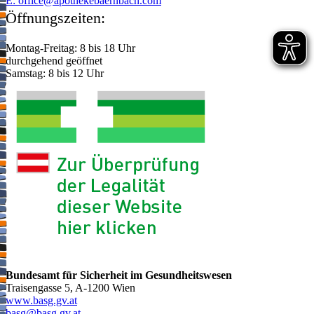
E:
moc.hcabnreabekehtopa@eciffo
Öffnungszeiten:
Montag-Freitag: 8 bis 18 Uhr
durchgehend geöffnet
Samstag: 8 bis 12 Uhr
Bundesamt für Sicherheit im Gesundheitswesen
Traisengasse 5, A-1200 Wien
www.basg.gv.at
ta.vg.gsab@gsab