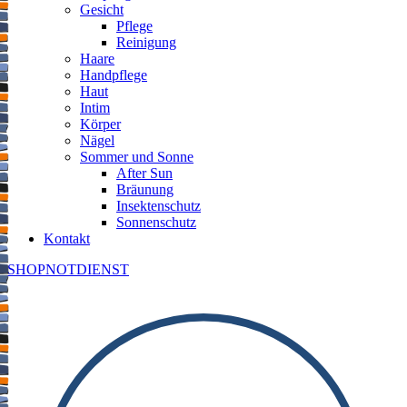
Gesicht
Pflege
Reinigung
Haare
Handpflege
Haut
Intim
Körper
Nägel
Sommer und Sonne
After Sun
Bräunung
Insektenschutz
Sonnenschutz
Kontakt
SHOP
NOTDIENST