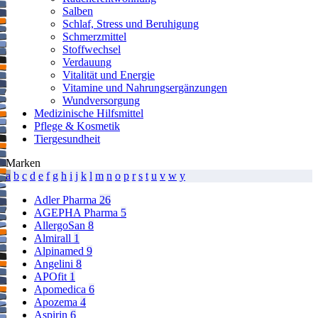
Salben
Schlaf, Stress und Beruhigung
Schmerzmittel
Stoffwechsel
Verdauung
Vitalität und Energie
Vitamine und Nahrungsergänzungen
Wundversorgung
Medizinische Hilfsmittel
Pflege & Kosmetik
Tiergesundheit
Marken
a
b
c
d
e
f
g
h
i
j
k
l
m
n
o
p
r
s
t
u
v
w
y
Adler Pharma
26
AGEPHA Pharma
5
AllergoSan
8
Almirall
1
Alpinamed
9
Angelini
8
APOfit
1
Apomedica
6
Apozema
4
Aspirin
6