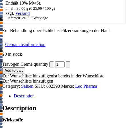
Enthält 10% MwSt.
Inhalt: 30,00 g (
€
25,00
/ 100 g)
zzgl.
Versand
Lieferzeit: ca. 2-3 Werktage
Zur Behandlung oberflächlicher Pilzerkrankungen der Haut
Gebrauchsinformation
20 in stock
Travogen Creme quantity
Add to cart
Zur Wunschliste hinzufügen
ist bereits in der Wunschliste
Zur Wunschliste hinzufügen
Category:
Salben
SKU:
632390
Marke:
Leo Pharma
Description
Description
Wirkstoffe