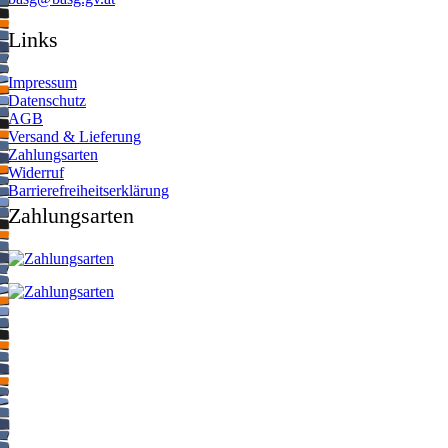
Links
Impressum
Datenschutz
AGB
Versand & Lieferung
Zahlungsarten
Widerruf
Barrierefreiheitserklärung
Zahlungsarten