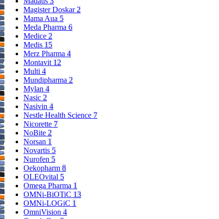
Madaus
3
Magister Doskar
2
Mama Aua
5
Meda Pharma
6
Medice
2
Medis
15
Merz Pharma
4
Montavit
12
Multi
4
Mundipharma
2
Mylan
4
Nasic
2
Nasivin
4
Nestle Health Science
7
Nicorette
7
NoBite
2
Norsan
1
Novartis
5
Nurofen
5
Oekopharm
8
OLEOvital
5
Omega Pharma
1
OMNi-BiOTiC
13
OMNi-LOGiC
1
OmniVision
4