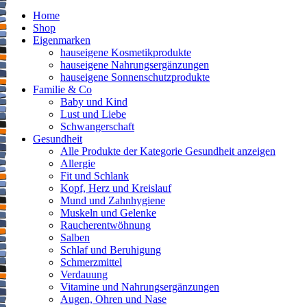
Home
Shop
Eigenmarken
hauseigene Kosmetikprodukte
hauseigene Nahrungsergänzungen
hauseigene Sonnenschutzprodukte
Familie & Co
Baby und Kind
Lust und Liebe
Schwangerschaft
Gesundheit
Alle Produkte der Kategorie Gesundheit anzeigen
Allergie
Fit und Schlank
Kopf, Herz und Kreislauf
Mund und Zahnhygiene
Muskeln und Gelenke
Raucherentwöhnung
Salben
Schlaf und Beruhigung
Schmerzmittel
Verdauung
Vitamine und Nahrungsergänzungen
Augen, Ohren und Nase