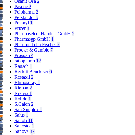
Osanit-Osa
2
Pascoe
2
Pelpharma
2
Perskindol
5
Pevaryl
1
Pfizer
3
Pharmaselect Handels GmbH
2
Pharmasgp GmbH
1
Pharmonta Dr.Fischer
7
Procter & Gamble
7
Prospan
4
ratiopharm
12
Rausch
1
Reckitt Benckiser
6
Restaxil
2
Rhinospray
1
Riopan
2
Riviera
1
Rohde
1
S.Calon
2
Sab Simplex
1
Salus
1
Sanofi
11
Sanostol
1
Sanova
37