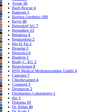
Avene
16
Bach Rescue
4
Balneum
1
Barbara Apotheke
169
Bayer
46
Beiersdorf AG
7
Bepanthen
13
Betadona
4
Betaisodona
2
Bio-H-Tin
2
Biogelat
3
Bionorica
6
Braderm
1
Brady C. KG
1
Bronchostop
8
BSN Medical Medizinprodukte GmbH
4
Canesten
7
Chlorhexamed
4
Compeed
3
Deumavan
2
Diepharmex Laboratoires
1
doc
1
Dolomia
10
Dr. Böhm
40
Dr. Kade
1