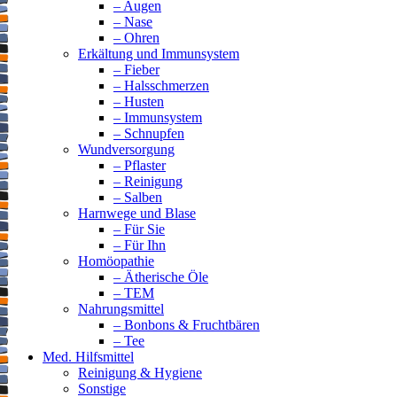
– Augen
– Nase
– Ohren
Erkältung und Immunsystem
– Fieber
– Halsschmerzen
– Husten
– Immunsystem
– Schnupfen
Wundversorgung
– Pflaster
– Reinigung
– Salben
Harnwege und Blase
– Für Sie
– Für Ihn
Homöopathie
– Ätherische Öle
– TEM
Nahrungsmittel
– Bonbons & Fruchtbären
– Tee
Med. Hilfsmittel
Reinigung & Hygiene
Sonstige