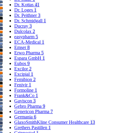
Dr. Kottas
41
Dr. Loges
1
Dr. Peithner
3
Dr. Schmidgall
1
Ducray
3
Dulcolax
2
easypharm
5
ECA-Medical
1
Emser
8
Erwo Pharma
5
Espara GmbH
1
Eubos
9
Excilor
2
Excipial
1
Femibion
2
Fenivir
1
Formoline
1
Frank&Co
1
Gaviscon
3
Gebro Pharma
9
Genericon Pharma
7
Germania
6
GlaxoSmithKline Consumer Healthcare
13
Grethers Pastillen
1
Grippostad
1