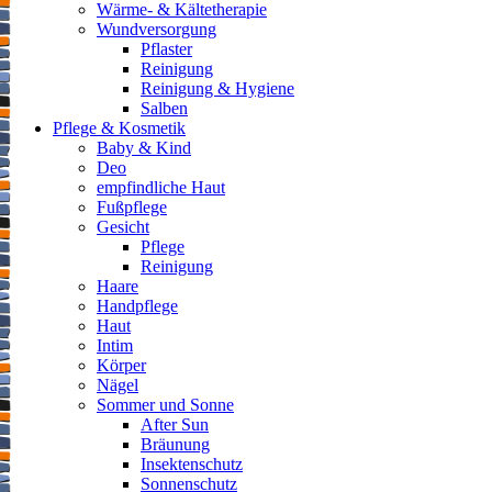
Wärme- & Kältetherapie
Wundversorgung
Pflaster
Reinigung
Reinigung & Hygiene
Salben
Pflege & Kosmetik
Baby & Kind
Deo
empfindliche Haut
Fußpflege
Gesicht
Pflege
Reinigung
Haare
Handpflege
Haut
Intim
Körper
Nägel
Sommer und Sonne
After Sun
Bräunung
Insektenschutz
Sonnenschutz